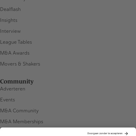
Dealflash
Insights
Interview
League Tables
M&A Awards
Movers & Shakers
Community
Adverteren
Events
M&A Community
M&A Memberships
League Tables