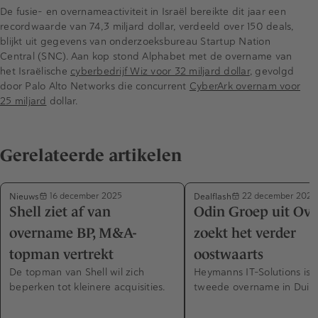
De fusie- en overnameactiviteit in Israël bereikte dit jaar een
recordwaarde van 74,3 miljard dollar, verdeeld over 150 deals,
blijkt uit gegevens van onderzoeksbureau Startup Nation
Central (SNC). Aan kop stond Alphabet met de overname van
het Israëlische
cyberbedrijf Wiz voor 32 miljard dollar
, gevolgd
door Palo Alto Networks die concurrent
CyberArk overnam voor
25 miljard
dollar.
Gerelateerde artikelen
Nieuws
Dealflash
16 december 2025
22 december 2025
Shell ziet af van
Odin Groep uit Over
overname BP, M&A-
zoekt het verder
topman vertrekt
oostwaarts
De topman van Shell wil zich
Heymanns IT-Solutions is 
beperken tot kleinere acquisities.
tweede overname in Duits