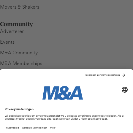
Movers & Shakers
Community
Adverteren
Events
M&A Community
M&A Memberships
League Tables
M&A Magazine
Partners
Service & Contact
Contact
FAQ