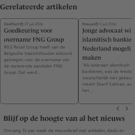
Gerelateerde artikelen
Dealflash
Nieuws
27 juli 2016
5 juli 2016
Goedkeuring voor
Jonge advocaat wil
overname FNG Group
islamitisch bankier
R&S Retail Group heeft van de
Nederland mogelij
Belgische toezichthouder akkoord
maken
gekregen voor de overname van
“Als iedereen islamitisch z
de resterende aandelen FNG
bankieren, was de kredietc
Group. Dat werd…
waarschijnlijk niet gebeurd
meent Sharif Soliman, aut
het…
Blijf op de hoogte van al het nieuws
Ontvang 3x per week de nieuwsbrief met artikelen, deals en