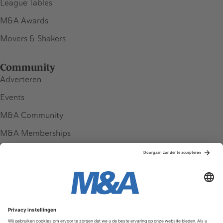
League Tables
M&A Awards
Movers & Shakers
Community
Adverteren
Events
M&A Community
M&A Memberships
League Tables
M&A Magazine
Partners
Service & Contact