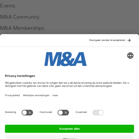
Events
M&A Community
M&A Memberships
League Tables
M&A Magazine
Partners
Service & Contact
Contact
FAQ
Werken bij ons
Privacy Policy
Algemene Voorwaarden