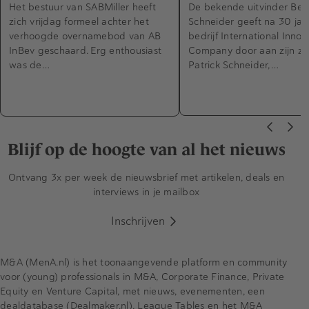
Het bestuur van SABMiller heeft
De bekende uitvinder Ber
zich vrijdag formeel achter het
Schneider geeft na 30 jaar
verhoogde overnamebod van AB
bedrijf International Innov
InBev geschaard. Erg enthousiast
Company door aan zijn z
was de…
Patrick Schneider,…
Blijf op de hoogte van al het nieuws
Ontvang 3x per week de nieuwsbrief met artikelen, deals en
interviews in je mailbox
Inschrijven
M&A (MenA.nl) is het toonaangevende platform en community
voor (young) professionals in M&A, Corporate Finance, Private
Equity en Venture Capital, met nieuws, evenementen, een
dealdatabase (Dealmaker.nl), League Tables en het M&A