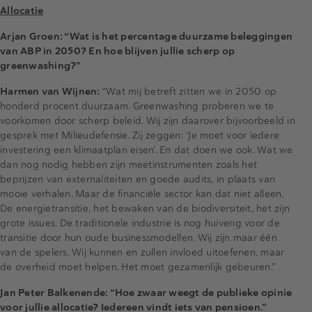
Allocatie
Arjan Groen: “Wat is het percentage duurzame beleggingen
van ABP in 2050? En hoe blijven jullie scherp op
greenwashing?”
Harmen van Wijnen:
“Wat mij betreft zitten we in 2050 op
honderd procent duurzaam. Greenwashing proberen we te
voorkomen door scherp beleid. Wij zijn daarover bijvoorbeeld in
gesprek met Milieudefensie. Zij zeggen: ‘Je moet voor iedere
investering een klimaatplan eisen’. En dat doen we ook. Wat we
dan nog nodig hebben zijn meetinstrumenten zoals het
beprijzen van externaliteiten en goede audits, in plaats van
mooie verhalen. Maar de financiële sector kan dat niet alleen.
De energietransitie, het bewaken van de biodiversiteit, het zijn
grote issues. De traditionele industrie is nog huiverig voor de
transitie door hun oude businessmodellen. Wij zijn maar één
van de spelers. Wij kunnen en zullen invloed uitoefenen, maar
de overheid moet helpen. Het moet gezamenlijk gebeuren.”
Jan Peter Balkenende: “Hoe zwaar weegt de publieke opinie
voor jullie allocatie? Iedereen vindt iets van pensioen.”