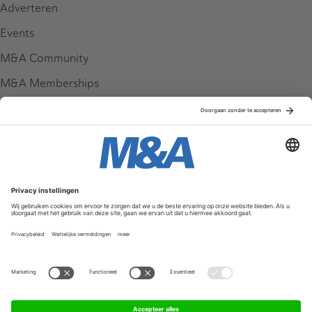
Adverteren
Events
M&A Community
M&A Memberships
League Tables
M&A Magazine
Partners
Service & Contact
Contact
FAQ
Werken bij ons
Privacy Policy