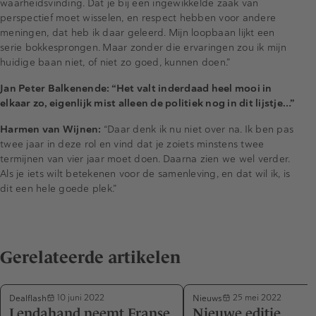
waarheidsvinding. Dat je bij een ingewikkelde zaak van
perspectief moet wisselen, en respect hebben voor andere
meningen, dat heb ik daar geleerd. Mijn loopbaan lijkt een
serie bokkesprongen. Maar zonder die ervaringen zou ik mijn
huidige baan niet, of niet zo goed, kunnen doen.”
Jan Peter Balkenende: “Het valt inderdaad heel mooi in
elkaar zo, eigenlijk mist alleen de politiek nog in dit lijstje…”
Harmen van Wijnen:
“Daar denk ik nu niet over na. Ik ben pas
twee jaar in deze rol en vind dat je zoiets minstens twee
termijnen van vier jaar moet doen. Daarna zien we wel verder.
Als je iets wilt betekenen voor de samenleving, en dat wil ik, is
dit een hele goede plek.”
Gerelateerde artikelen
Dealflash
Nieuws
10 juni 2022
25 mei 2022
Lendahand neemt Franse
Nieuwe editie