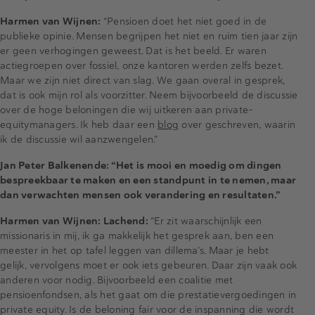
Harmen van Wijnen:
“Pensioen doet het niet goed in de
publieke opinie. Mensen begrijpen het niet en ruim tien jaar zijn
er geen verhogingen geweest. Dat is het beeld. Er waren
actiegroepen over fossiel, onze kantoren werden zelfs bezet.
Maar we zijn niet direct van slag. We gaan overal in gesprek,
dat is ook mijn rol als voorzitter. Neem bijvoorbeeld de discussie
over de hoge beloningen die wij uitkeren aan private-
equitymanagers. Ik heb daar een
blog
over geschreven, waarin
ik de discussie wil aanzwengelen.”
Jan Peter Balkenende: “Het is mooi en moedig om dingen
bespreekbaar te maken en een standpunt in te nemen, maar
dan verwachten mensen ook verandering en resultaten.”
Harmen van Wijnen: Lachend:
“Er zit waarschijnlijk een
missionaris in mij, ik ga makkelijk het gesprek aan, ben een
meester in het op tafel leggen van dillema’s. Maar je hebt
gelijk, vervolgens moet er ook iets gebeuren. Daar zijn vaak ook
anderen voor nodig. Bijvoorbeeld een coalitie met
pensioenfondsen, als het gaat om die prestatievergoedingen in
private equity. Is de beloning fair voor de inspanning die wordt