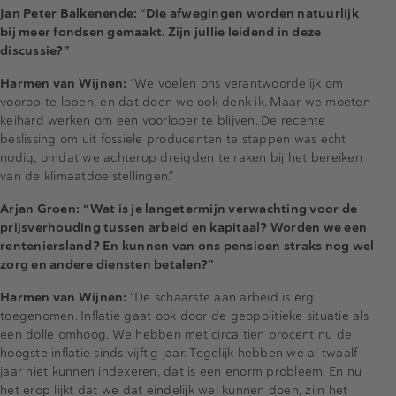
Jan Peter Balkenende: “Die afwegingen worden natuurlijk
bij meer fondsen gemaakt. Zijn jullie leidend in deze
discussie?”
Harmen van Wijnen:
“We voelen ons verantwoordelijk om
voorop te lopen, en dat doen we ook denk ik. Maar we moeten
keihard werken om een voorloper te blijven. De recente
beslissing om uit fossiele producenten te stappen was echt
nodig, omdat we achterop dreigden te raken bij het bereiken
van de klimaatdoelstellingen.”
Arjan Groen:
“Wat is je langetermijn verwachting voor de
prijsverhouding tussen arbeid en kapitaal? Worden we een
renteniersland? En kunnen van ons pensioen straks nog wel
zorg en andere diensten betalen?”
Harmen van Wijnen:
“De schaarste aan arbeid is erg
toegenomen. Inflatie gaat ook door de geopolitieke situatie als
een dolle omhoog. We hebben met circa tien procent nu de
hoogste inflatie sinds vijftig jaar. Tegelijk hebben we al twaalf
jaar niet kunnen indexeren, dat is een enorm probleem. En nu
het erop lijkt dat we dat eindelijk wel kunnen doen, zijn het