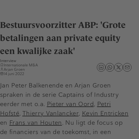
Bestuursvoorzitter ABP: 'Grote
betalingen aan private equity
een kwalijke zaak'
Interview
Internationale M&A
Arjan Groen
14 juni 2022
Jan Peter Balkenende en Arjan Groen
spraken in de serie Captains of Industry
eerder met o.a.
Pieter van Oord
,
Petri
Hofsté
,
Thierry Vanlancker
,
Kevin Entricken
en
Frans van Houten
. Nu ligt de focus op
de financiers van de toekomst, in een