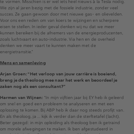
te vormen. Misschien is er wel iets heel nieuws à la Tesla nodig.
We zijn al jaren bezig met de fossiele industrie, zonder veel
succes. Ze gaan gewoon door met nieuwe gas- en olievelden.
Voor ons een reden om van koers te wijzingen en scherpere
eisen te stellen. In ieder geval denken wij nu dat we meer
kunnen bereiken bij de afnemers van de energieproducenten,
zoals luchtvaart en auto-industrie. Via hen en de overheid
denken we meer vaart te kunnen maken met de
energietransitie.”
Mens en samenleving
Arjan Groen: “Het verloop van jouw carrière is boeiend,
breng je de theoloog mee naar het werk en beoordeel je
zaken nog als een consultant?”
Harmen van Wijnen:
“In mijn vijftien jaar bij EY heb ik geleerd
om snel en goed een probleem te analyseren en met een
oplossing te komen. Bij ABP heb ik daar nog steeds profijt van.
En als theoloog, ja … kijk ik verder dan de sterftetafel (lacht).
Beter gezegd: in mijn opleiding als theoloog ben ik getraind
om morele afwegingen te maken. Ik ben afgestudeerd in