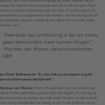
gesteld: dit is een constructief gesprek, maar hebben we nu
volgende maand een rechtszaak aan de broek hangen? Daar
word ik toch een beetje nerveus van. Aan de andere kant: als
akkoorden en engagements niet werken, vind ik het logisch als
er juridische stappen worden gezet. Maar het zou niet nodig
moeten zijn.”
“Keerzijde van juridisering is dat we straks
geen bestuurders meer kunnen krijgen.” -
Harmen van Wijnen, bestuursvoorzitter
ABP
Jan Peter Balkenende: “En dan heb je vervolgens nog de
persoonlijke aansprakelijkheid.”
Harmen van Wijnen:
“Dat is de keerzijde van de juridisering,
dat je straks geen bestuurders meer kan krijgen. Ik vind dat je
als bestuurder je zaakjes op orde moet hebben en dan hoef je
voor aansprakelijkheid niet bang te zijn. In de publieke sector