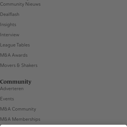
Community Nieuws
Dealflash
Insights
Interview
League Tables
M&A Awards
Movers & Shakers
Community
Adverteren
Events
M&A Community
M&A Memberships