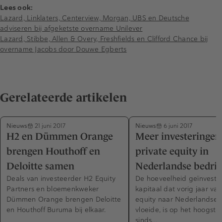
Lees ook:
Lazard, Linklaters, Centerview, Morgan, UBS en Deutsche
adviseren bij afgeketste overname Unilever
Lazard, Stibbe, Allen & Overy, Freshfields en Clifford Chance bij
overname Jacobs door Douwe Egberts
Gerelateerde artikelen
Nieuws
Nieuws
21 juni 2017
6 juni 2017
H2 en Dümmen Orange
Meer investeringen
brengen Houthoff en
private equity in
Deloitte samen
Nederlandse bedrij
Deals van investeerder H2 Equity
De hoeveelheid geïnveste
Partners en bloemenkweker
kapitaal dat vorig jaar van
Dümmen Orange brengen Deloitte
equity naar Nederlandse 
en Houthoff Buruma bij elkaar.
vloeide, is op het hoogste
sinds…