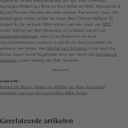
Eigenaren Antea, kaashandelaar Jan van Vliet, Uniekaas-
managers Willem Jan Rote en Paul Wilde en NIBC Mezzanine &
Equity Partners houden de twee merken Parrano en Tjiezi. Het
bedrijf gaat verder onder de naam Best Cheese Holland. Zij
krijgen bij de verkoop M&A-advies van een team van
BDO
,
onder leiding van Bart Receveur, en juridisch advies van
JanssenBroekhuysen
, met Lucas Brabers in de lead.
Advocatenkantoor Lexence is ook bij de deal betrokken als
adviseur van Antea, met
Michiel van Schooten
in de lead. De
Duitse koper wordt bijgestaan door een team van
Simmons &
Simmons
, onder leiding van Rob Hendriks.
Advertentie
Lees ook:
Robert de Boeck (Antea) en Willem Jan Rote (Uniekaas)
vertellen over hun buy out tijdens M&A Forum
Gerelateerde artikelen