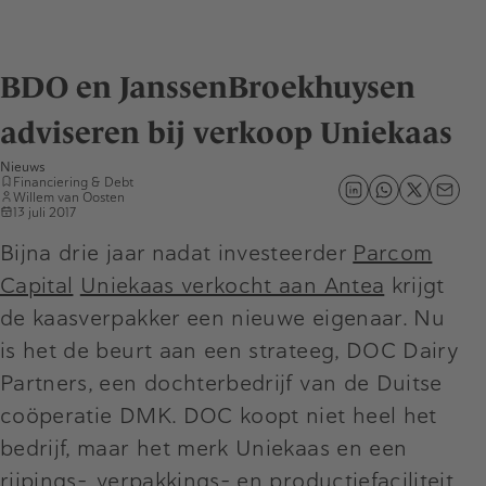
BDO en JanssenBroekhuysen
adviseren bij verkoop Uniekaas
Nieuws
Financiering & Debt
Willem van Oosten
13 juli 2017
Bijna drie jaar nadat investeerder
Parcom
Capital
Uniekaas verkocht aan Antea
krijgt
de kaasverpakker een nieuwe eigenaar. Nu
is het de beurt aan een strateeg, DOC Dairy
Partners, een dochterbedrijf van de Duitse
coöperatie DMK. DOC koopt niet heel het
bedrijf, maar het merk Uniekaas en een
rijpings-, verpakkings- en productiefaciliteit