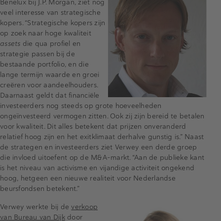
Benelux bij J.P. Morgan, ziet nog
veel interesse van strategische
kopers. “Strategische kopers zijn
op zoek naar hoge kwaliteit
assets
die qua profiel en
strategie passen bij de
bestaande portfolio, en die
lange termijn waarde en groei
creëren voor aandeelhouders.
Daarnaast geldt dat financiële
investeerders nog steeds op grote hoeveelheden
ongeïnvesteerd vermogen zitten. Ook zij zijn bereid te betalen
voor kwaliteit. Dit alles betekent dat prijzen onveranderd
relatief hoog zijn en het exitklimaat derhalve gunstig is.” Naast
de strategen en investeerders ziet Verwey een derde groep
die invloed uitoefent op de M&A-markt. “Aan de publieke kant
is het niveau van activisme en vijandige activiteit ongekend
hoog, hetgeen een nieuwe realiteit voor Nederlandse
beursfondsen betekent.”
Verwey werkte bij de
verkoop
van Bureau van Dijk
door