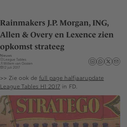
Rainmakers J.P. Morgan, ING,
Allen & Overy en Lexence zien
opkomst strateeg
Nieuws
League Tables
Willem van Oosten
12 juli 2017
>> Zie ook de
full page halfjaarupdate
League Tables H1 2017
in FD.