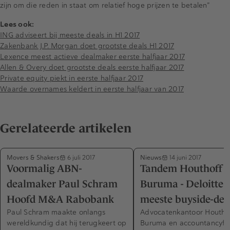
zijn om die reden in staat om relatief hoge prijzen te betalen”
Lees ook:
ING adviseert bij meeste deals in H1 2017
Zakenbank J.P. Morgan doet grootste deals H1 2017
Lexence meest actieve dealmaker eerste halfjaar 2017
Allen & Overy doet grootste deals eerste halfjaar 2017
Private equity piekt in eerste halfjaar 2017
Waarde overnames keldert in eerste halfjaar van 2017
Gerelateerde artikelen
Movers & Shakers
Nieuws
6 juli 2017
14 juni 2017
Voormalig ABN-
Tandem Houthoff
dealmaker Paul Schram
Buruma - Deloitte 
Hoofd M&A Rabobank
meeste buyside-dea
Paul Schram maakte onlangs
Advocatenkantoor Houtho
wereldkundig dat hij terugkeert op
Buruma en accountancyfi