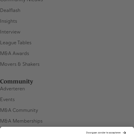
Dealflash
Insights
Interview
League Tables
M&A Awards
Movers & Shakers
Community
Adverteren
Events
M&A Community
M&A Memberships
League Tables