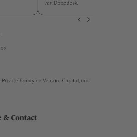
van Deepdesk.
s
box
Private Equity en Venture Capital, met
e & Contact