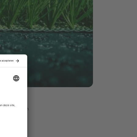
n niet-
we eigenaren
jard dollar