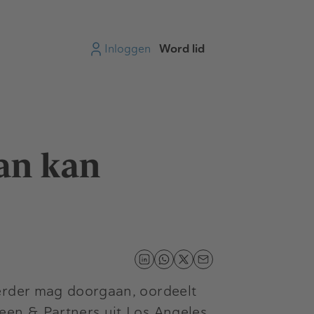
Inloggen
Word lid
an kan
erder mag doorgaan, oordeelt
een & Partners
uit Los Angeles