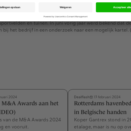
betaalt voor TenCate Grass, dat zo'n 1500 werknemers heeft
aal- en textielontwikkelaar TenCate in 2016 op eigen ben
portvelden en tuinen. In juni vorig jaar werd bekend dat 
bij het bedrijf in een onderzoek naar een mogelijk kartel.
Dealflash
nuari 2024
13 februari 2024
 M&A Awards aan het
Rotterdams havenbedr
IDEO)
in Belgische handen
rs van de M&A Awards 2024
Koper Gantrex stond in 2
ug en vooruit.
etalage, maar is nu op o