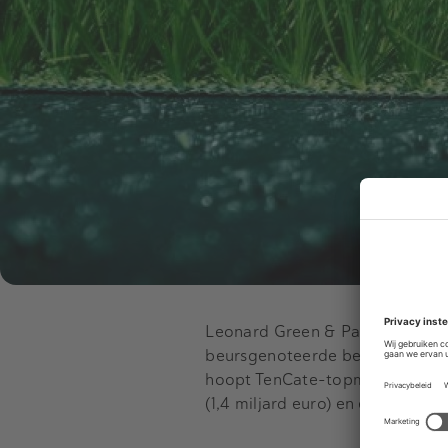
Leonard Green & Partners (LGP)
beursgenoteerde bedrijven, Cre
hoopt TenCate-topman Michael Vo
(1,4 miljard euro) en een winst 