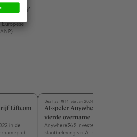
. Het bedrijf
en te staan
de Europese
 (ANP)
Dealflash
14 februari 2024
ijf Liftcom
AI-speler Anywhere365 doet
vierde overname
022 in de
Anywhere365 investeert in betere
vernamepad.
klantbeleving via AI met de overname