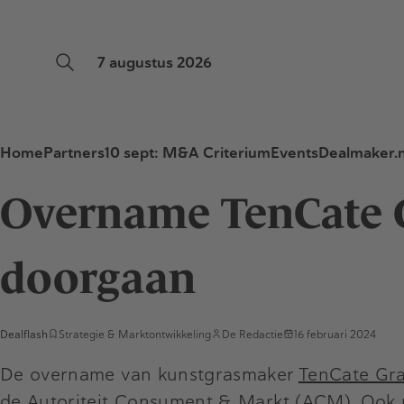
7 augustus 2026
Home
Partners
10 sept: M&A Criterium
Events
Dealmaker.n
Overname TenCate 
doorgaan
Dealflash
Strategie & Marktontwikkeling
De Redactie
16 februari 2024
De overname van kunstgrasmaker
TenCate Gr
de Autoriteit Consument & Markt (ACM). Ook 