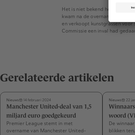
Het is niet bekend hoeveel LGP 
kwam na de overname van materi
en verkoopt kunstgrassen voor s
Commissie een inval had gedaan 
Gerelateerde artikelen
Nieuws
Nieuws
14 februari 2024
22 ja
Manchester United-deal van 1,5
Winnaars
miljard euro goedgekeurd
woord (V
Premier League stemt in met
De winnaa
overname van Manchester United-
blikken ter