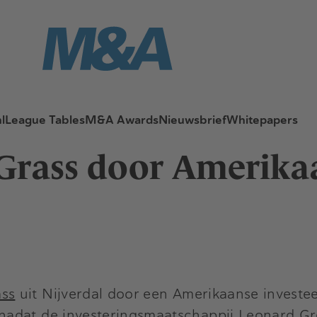
l
League Tables
M&A Awards
Nieuwsbrief
Whitepapers
Grass door Amerika
ass
uit Nijverdal door een Amerikaanse investe
nadat de investeringsmaatschappij
Leonard Gr