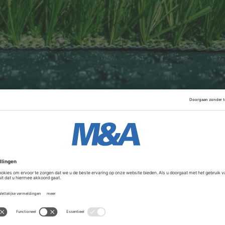
 koopt TenCate van een andere Amerikaanse investeerder i
stview Partners uit New York. Onder de hoede van de nieu
gel het bedrijf te laten groeien tot een omzet van 1,5 mil
boven de 200 miljoen dollar.
Advertentie