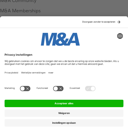
M&A Community
M&A Memberships
League Tables
M&A Magazine
Partners
Service & Contact
Contact
FAQ
Werken bij ons
Privacy Policy
Algemene Voorwaarden
Privacyinstellingen
© 2026 M&A