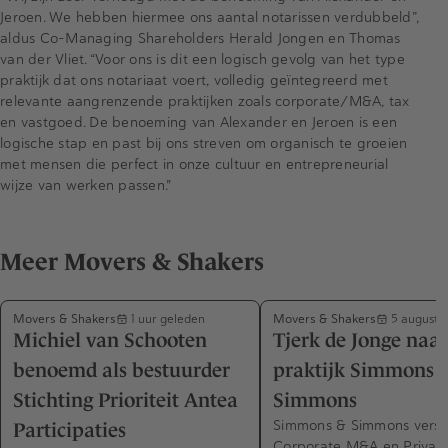
Jeroen. We hebben hiermee ons aantal notarissen verdubbeld”,
aldus Co-Managing Shareholders Herald Jongen en Thomas
van der Vliet. “Voor ons is dit een logisch gevolg van het type
praktijk dat ons notariaat voert, volledig geïntegreerd met
relevante aangrenzende praktijken zoals corporate/M&A, tax
en vastgoed. De benoeming van Alexander en Jeroen is een
logische stap en past bij ons streven om organisch te groeien
met mensen die perfect in onze cultuur en entrepreneurial
wijze van werken passen."
Meer Movers & Shakers
Movers & Shakers
Movers & Shakers
1 uur geleden
5 augustu
Michiel van Schooten
Tjerk de Jonge naa
benoemd als bestuurder
praktijk Simmons 
Stichting Prioriteit Antea
Simmons
Simmons & Simmons verst
Participaties
Corporate M&A en Private