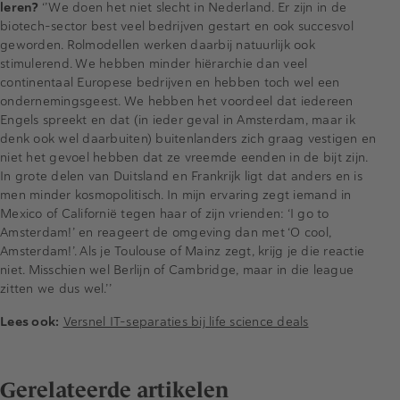
leren?
‘’We doen het niet slecht in Nederland. Er zijn in de
biotech-sector best veel bedrijven gestart en ook succesvol
geworden. Rolmodellen werken daarbij natuurlijk ook
stimulerend. We hebben minder hiërarchie dan veel
continentaal Europese bedrijven en hebben toch wel een
ondernemingsgeest. We hebben het voordeel dat iedereen
Engels spreekt en dat (in ieder geval in Amsterdam, maar ik
denk ook wel daarbuiten) buitenlanders zich graag vestigen en
niet het gevoel hebben dat ze vreemde eenden in de bijt zijn.
In grote delen van Duitsland en Frankrijk ligt dat anders en is
men minder kosmopolitisch. In mijn ervaring zegt iemand in
Mexico of Californië tegen haar of zijn vrienden: ‘I go to
Amsterdam!’ en reageert de omgeving dan met ‘O cool,
Amsterdam!’. Als je Toulouse of Mainz zegt, krijg je die reactie
niet. Misschien wel Berlijn of Cambridge, maar in die league
zitten we dus wel.’’
Lees ook:
Versnel IT-separaties bij life science deals
Gerelateerde artikelen