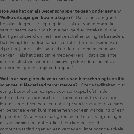
van wetenschapper naar ondernemer.
Hoe was het om als wetenschapper te gaan ondernemen?
Welke uitdagingen kwam u tegen?
‘’Dat is me zeer goed
bevallen. Je geeft je eigen geld uit, of dat van mensen die
vanuit vertrouwen in jou hun eigen geld er insteken, dus je
bent gemotiveerd om het heel selectief en zuinig te besteden.
Dat dwingt tot eerlijke keuzes en tot het minimaliseren van
zijpaden. Je moet niet bang zijn risico’s te nemen, en maar
denken – als het gaat om je medewerkers – dat excellente
mensen altijd wel weer een nieuwe plek vinden, mocht de
onderneming een kopje onder gaan.’’
Wat is er nodig om de valorisatie van biotechnologie en life
sciences in Nederland te versterken?
‘’Goede faciliteiten, dus
een gebouw of een campus voor start-ups, liefst in de
nabijheid van academische instituten en niet te ver van de
interessante delen van een naburige stad, zodat je bezoekers
en personeel even kunt meenemen voor een wandeling of een
hapje eten. Maar vooral ook gebouwen die alle vergunningen
en voorzieningen hebben, liefst een kantine, goede
computerverbindingen en een vergaderruimte voor de enkele