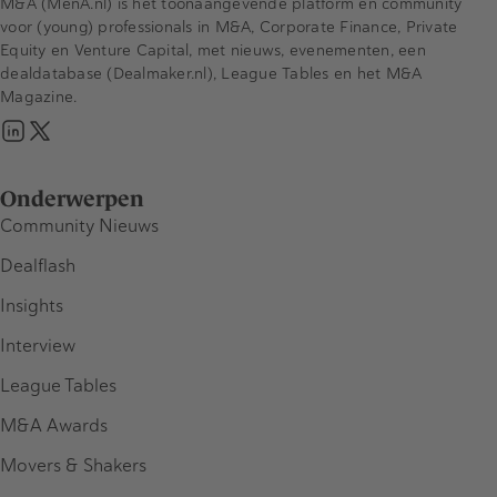
M&A (MenA.nl) is het toonaangevende platform en community
voor (young) professionals in M&A, Corporate Finance, Private
Equity en Venture Capital, met nieuws, evenementen, een
dealdatabase (Dealmaker.nl), League Tables en het M&A
Magazine.
Onderwerpen
Community Nieuws
Dealflash
Insights
Interview
League Tables
M&A Awards
Movers & Shakers