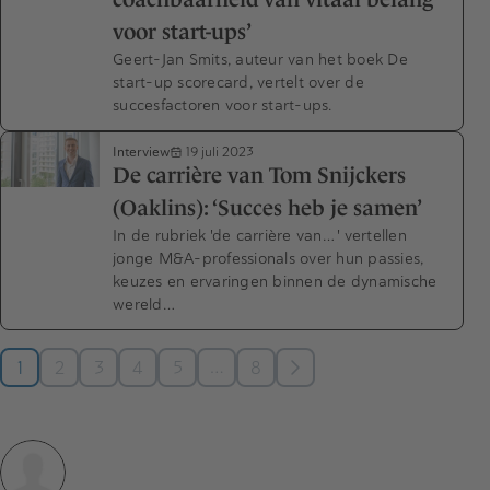
voor start-ups’
Geert-Jan Smits, auteur van het boek De
start-up scorecard, vertelt over de
succesfactoren voor start-ups.
Interview
19 juli 2023
De carrière van Tom Snijckers
(Oaklins): ‘Succes heb je samen’
In de rubriek 'de carrière van… ' vertellen
jonge M&A-professionals over hun passies,
keuzes en ervaringen binnen de dynamische
wereld…
…
1
2
3
4
5
8