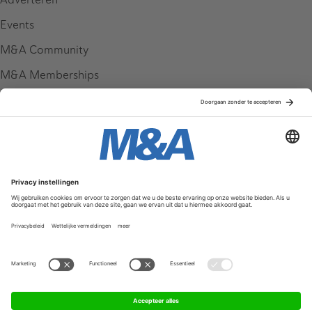
Events
M&A Community
M&A Memberships
League Tables
M&A Magazine
Partners
Service & Contact
Contact
FAQ
Werken bij ons
Privacy Policy
Algemene Voorwaarden