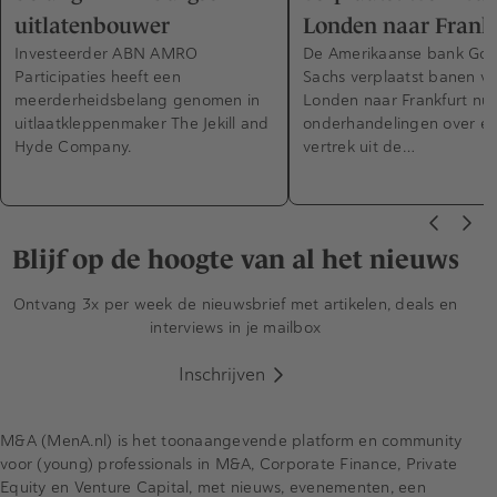
uitlatenbouwer
Londen naar Frank
Investeerder ABN AMRO
De Amerikaanse bank Go
Participaties heeft een
Sachs verplaatst banen v
meerderheidsbelang genomen in
Londen naar Frankfurt nu
uitlaatkleppenmaker The Jekill and
onderhandelingen over ee
Hyde Company.
vertrek uit de…
Blijf op de hoogte van al het nieuws
Ontvang 3x per week de nieuwsbrief met artikelen, deals en
interviews in je mailbox
Inschrijven
M&A (MenA.nl) is het toonaangevende platform en community
voor (young) professionals in M&A, Corporate Finance, Private
Equity en Venture Capital, met nieuws, evenementen, een