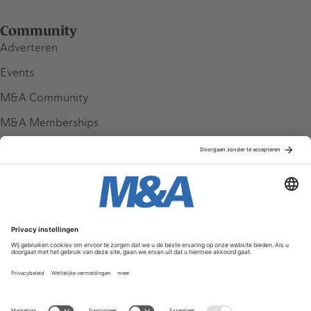
Community
Adverteren
Events
M&A Community
M&A Memberships
League Tables
M&A Magazine
Partners
Service & Contact
Contact
FAQ
Werken bij ons