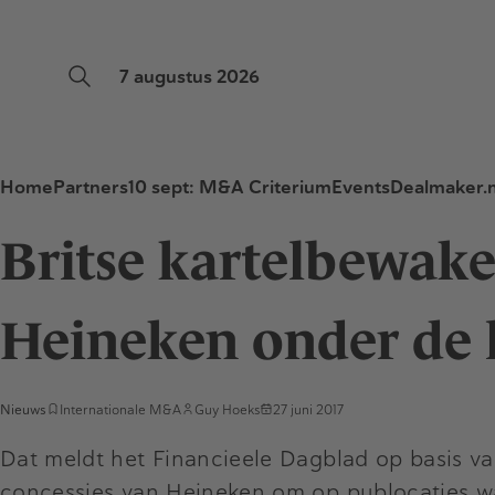
7 augustus 2026
Home
Partners
10 sept: M&A Criterium
Events
Dealmaker.n
Britse kartelbewak
Heineken onder de 
Nieuws
Internationale M&A
Guy Hoeks
27 juni 2017
Dat meldt het Financieele Dagblad op basis v
concessies van Heineken om op publocaties wa