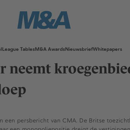
l
League Tables
M&A Awards
Nieuwsbrief
Whitepapers
er neemt kroegenbie
loep
an een persbericht van CMA. De Britse toezich
ar een monopoliepositie dreigt de vestigingen