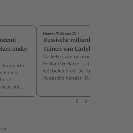
Nieuws
26 juni 2017
 neemt
Russische miljardair koopt De
eken onder
Tuinen van Carlyle
De keten van gezondheidswinkels
Holland & Barrett, in Nederland ook
an komende
wel bekend als De Tuinen, komt in
an Punch
Russische handen. De Russische…
ritse
 naar alle…
s
box