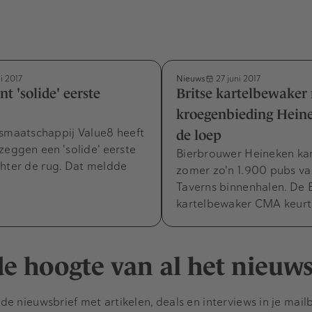
Nieuws
i 2017
27 juni 2017
t 'solide' eerste
Britse kartelbewaker
kroegenbieding Hein
gsmaatschappij Value8 heeft
de loep
zeggen een 'solide' eerste
Bierbrouwer Heineken k
chter de rug. Dat meldde
zomer zo'n 1.900 pubs v
Taverns binnenhalen. De B
kartelbewaker CMA keurt
 de hoogte van al het nieuw
e nieuwsbrief met artikelen, deals en interviews in je mail