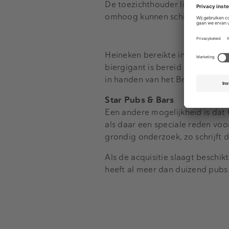
De toezichthouder lichtte eerd
omhoog kunnen schieten of waar
Heineken bereikte in december 
biergigant is bereid 386 miljo
in handen van het Britse private
Star Pubs & Bars
Een andere mogelijkheid is dat 
als daar een speciale reden voo
grondig onderzoek, zo schrijft 
Als de acquisitie slaagt beschi
heeft al meer dan duizend pubs 