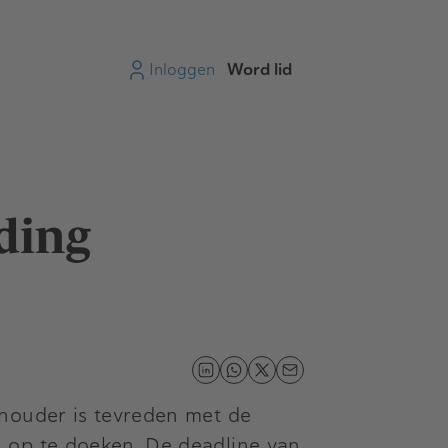
Inloggen
Word lid
ding
thouder is tevreden met de
 op te doeken. De deadline van