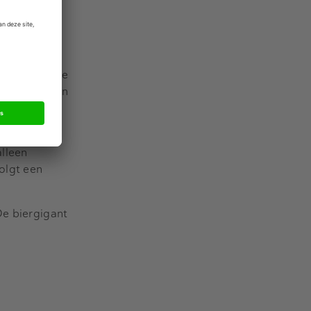
de prijzen
h Taverns. De
pubs belanden
alleen
olgt een
De biergigant