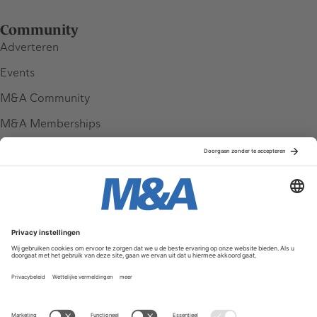
Community
Adverteren
Events
M&A Community
M&A Memberships
League Tables
M&A Magazine
Partners
Service & Contact
Contact
FAQ
Werken bij ons