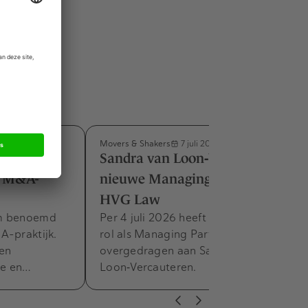
Movers & Shakers
7 juli 2026
m benoemd
Sandra van Loon‑Vercauteren
e M&A-
nieuwe Managing Partner bij
HVG Law
am benoemd
Per 4 juli 2026 heeft Frank Zandee zijn
A-praktijk.
rol als Managing Partner van HVG Law
 en
overgedragen aan Sandra van
he en…
Loon‑Vercauteren.