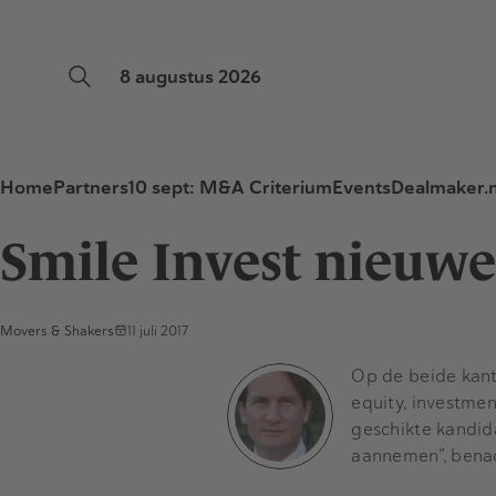
8 augustus 2026
Home
Partners
10 sept: M&A Criterium
Events
Dealmaker.n
Smile Invest nieuwe
Movers & Shakers
11 juli 2017
Op de beide kant
equity, investme
geschikte kandid
aannemen”, benad