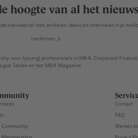
 de hoogte van al het nieuw
e nieuwsbrief met artikelen, deals en interviews in je mail
Inschrijven
y voor (young) professionals in M&A, Corporate Finance, 
eague Tables en het M&A Magazine.
mmunity
Servic
rteren
Contact
ts
FAQ
 Community
Werken bi
 Memberships
Privacy Po