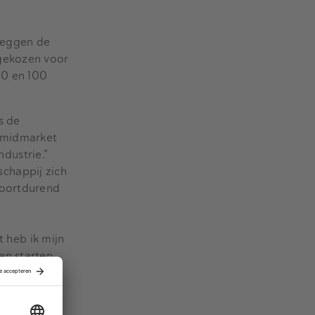
 leggen de
 gekozen voor
10 en 100
s de
p midmarket
dustrie.”
schappij zich
voortdurend
t heb ik mijn
en starten