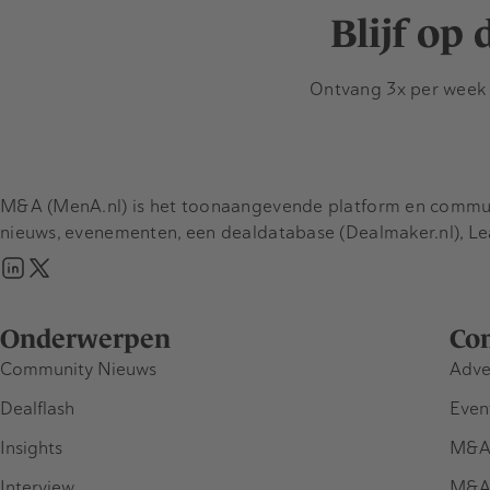
Blijf op
Ontvang 3x per week d
M&A (MenA.nl) is het toonaangevende platform en communit
nieuws, evenementen, een dealdatabase (Dealmaker.nl), L
Onderwerpen
Co
Community Nieuws
Adve
Dealflash
Even
Insights
M&A
Interview
M&A