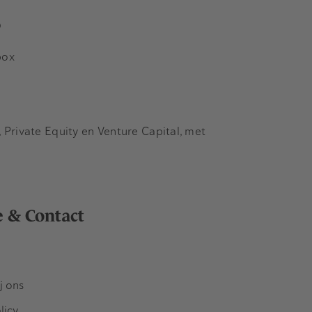
s
box
Private Equity en Venture Capital, met
e & Contact
j ons
licy