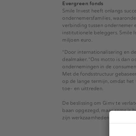
Evergreen fonds
Smile Invest heeft onlangs suc
ondernemersfamilies, waaronder 
verbinding tussen ondernemer e
institutionele beleggers. Smile
miljoen euro.
“Door internationalisering en de
dealmaker. “Ons motto is dan o
ondernemingen in de consumente
Met de fondsstructuur gebase
op de lange termijn, omdat het
toe- en uittreden.
De beslissing om Gimv te verlate
baan opgezegd, maar soms is he
zijn werkzaamheden officieel. I