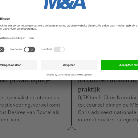
ers
Movers & Shakers
4 augustus 2026
7 juli 2026
an Boxtel versterkt CFO
BJTK: Chris Noorda
et private equity-
tot counsel binnen d
praktijk
, specialist in interim en
BJTK heeft Chris Noord
rectievoering, verwelkomt
tot counsel binnen de M&
tus Désirée van Boxtel als
Chris adviseert nationale
tner. Van…
internationale strategisc