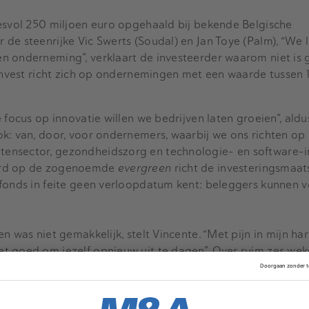
cesvol 250 miljoen euro opgehaald bij bekende Belgische
de steenrijke Vic Swerts (Soudal) en Jan Toye (Palm), “We
n onderneming”, verklaart de investeerder waarom niet is
 Invest richt zich op ondernemingen met een waarde tussen 
 focus op innovatie willen we bedrijven laten groeien”, aldu
ok: van, door, voor ondernemers, waarbij we ons richten o
nsector, gezondheidszorg en technologie- en software-in
erd op de zogenoemde
evergreen
richt de investeringsmaat
 fonds in feite geen verloopdatum kent: beleggers kunnen 
n was niet gemakkelijk, stelt Vincente. “Met pijn in mijn har
t goed om jezelf opnieuw uit te dagen”. Over ruim zes wek
ntussen geniet Vincente nog van zijn welverdiende vakantie.