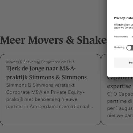
Meer Movers & Shakers
Movers & Shakers
Movers & Shak
Eergisteren om 13:13
Tjerk de Jonge naar M&A-
Désirée v
praktijk Simmons & Simmons
Capabel m
Simmons & Simmons versterkt
expertise
Corporate M&A en Private Equity-
CFO Capabel
praktijk met benoeming nieuwe
parttime di
partner in Amsterdam.Internationaal…
per 1 augus
nieuwe par