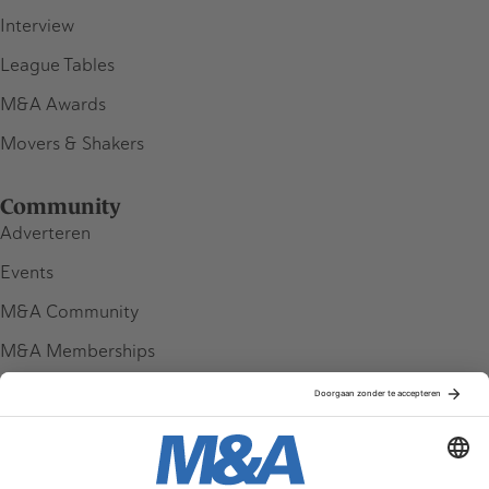
Interview
League Tables
M&A Awards
Movers & Shakers
Community
Adverteren
Events
M&A Community
M&A Memberships
League Tables
M&A Magazine
Partners