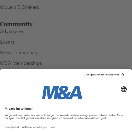
Movers & Shakers
Community
Adverteren
Events
M&A Community
M&A Memberships
League Tables
M&A Magazine
Partners
Service & Contact
Contact
FAQ