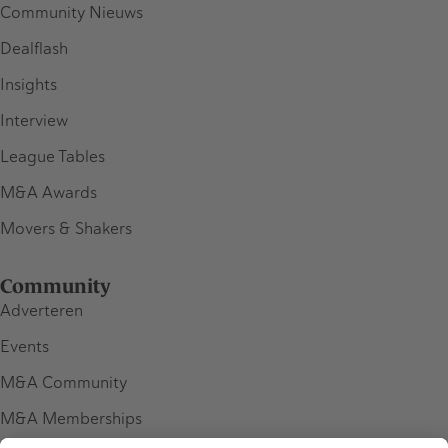
Community Nieuws
Dealflash
Insights
Interview
League Tables
M&A Awards
Movers & Shakers
Community
Adverteren
Events
M&A Community
M&A Memberships