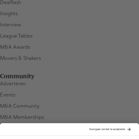
Dealflash
Insights
Interview
League Tables
M&A Awards
Movers & Shakers
Community
Adverteren
Events
M&A Community
M&A Memberships
League Tables