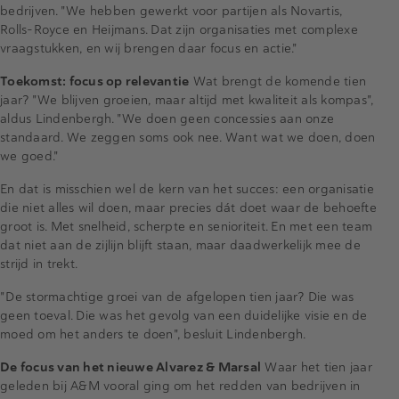
bedrijven. "We hebben gewerkt voor partijen als Novartis,
Rolls-Royce en Heijmans. Dat zijn organisaties met complexe
vraagstukken, en wij brengen daar focus en actie."
Toekomst: focus op relevantie
Wat brengt de komende tien
jaar? "We blijven groeien, maar altijd met kwaliteit als kompas",
aldus Lindenbergh. "We doen geen concessies aan onze
standaard. We zeggen soms ook nee. Want wat we doen, doen
we goed."
En dat is misschien wel de kern van het succes: een organisatie
die niet alles wil doen, maar precies dát doet waar de behoefte
groot is. Met snelheid, scherpte en senioriteit. En met een team
dat niet aan de zijlijn blijft staan, maar daadwerkelijk mee de
strijd in trekt.
"De stormachtige groei van de afgelopen tien jaar? Die was
geen toeval. Die was het gevolg van een duidelijke visie en de
moed om het anders te doen", besluit Lindenbergh.
De focus van het nieuwe Alvarez & Marsal
Waar het tien jaar
geleden bij A&M vooral ging om het redden van bedrijven in