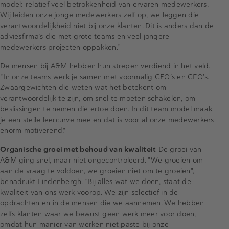
model: relatief veel betrokkenheid van ervaren medewerkers.
Wij leiden onze jonge medewerkers zelf op, we leggen die
verantwoordelijkheid niet bij onze klanten. Dit is anders dan de
adviesfirma’s die met grote teams en veel jongere
medewerkers projecten oppakken."
De mensen bij A&M hebben hun strepen verdiend in het veld.
"In onze teams werk je samen met voormalig CEO’s en CFO’s.
Zwaargewichten die weten wat het betekent om
verantwoordelijk te zijn, om snel te moeten schakelen, om
beslissingen te nemen die ertoe doen. In dit team model maak
je een steile leercurve mee en dat is voor al onze medewerkers
enorm motiverend."
Organische groei met behoud van kwaliteit
De groei van
A&M ging snel, maar niet ongecontroleerd. "We groeien om
aan de vraag te voldoen, we groeien niet om te groeien",
benadrukt Lindenbergh. "Bij alles wat we doen, staat de
kwaliteit van ons werk voorop. We zijn selectief in de
opdrachten en in de mensen die we aannemen. We hebben
zelfs klanten waar we bewust geen werk meer voor doen,
omdat hun manier van werken niet paste bij onze