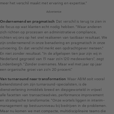
meer het verschil maakt met ervaring en expertise."
Advertentie
Ondernemend en pragmatisch
Dat verschil is terug te zien in
de focus op wat klanten echt nodig hebben. "Waar anderen
zich richten op processen en administratieve compliance,
richten wij ons op het snel realiseren van tastbaar resultaat. We
zijn ondernemend in onze benadering en pragmatisch in onze
uitvoering. En dat verschil merkt een opdrachtgever meteen."
En niet zonder resultaat. "In de afgelopen tien jaar zijn wij in
Nederland gegroeid van 15 naar zo’n 120 medewerkers", zegt
Lindenbergh. "Zonder overnames. Maar wel met jaar op jaar
een organische groei van zo'n 20 procent."
Van turnaround naar transformation
Waar A&M ooit vooral
bekendstond om zijn turnaround-specialisten, is de
dienstverlening inmiddels breed en diepgeworteld in vrijwel
alle facetten van transactieadvies, performance improvement
en strategische transformatie. "Onze wortels liggen in interim-
management op bestuursniveau bij bedrijven in de problemen.
Maar nu komen we met compacte, multidisciplinaire teams die