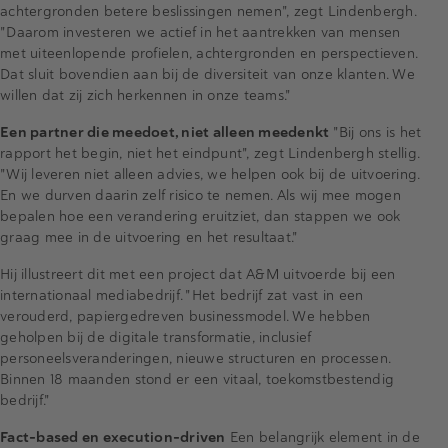
achtergronden betere beslissingen nemen", zegt Lindenbergh.
"Daarom investeren we actief in het aantrekken van mensen
met uiteenlopende profielen, achtergronden en perspectieven.
Dat sluit bovendien aan bij de diversiteit van onze klanten. We
willen dat zij zich herkennen in onze teams."
Een partner die meedoet, niet alleen meedenkt
"Bij ons is het
rapport het begin, niet het eindpunt", zegt Lindenbergh stellig.
"Wij leveren niet alleen advies, we helpen ook bij de uitvoering.
En we durven daarin zelf risico te nemen. Als wij mee mogen
bepalen hoe een verandering eruitziet, dan stappen we ook
graag mee in de uitvoering en het resultaat."
Hij illustreert dit met een project dat A&M uitvoerde bij een
internationaal mediabedrijf. "Het bedrijf zat vast in een
verouderd, papiergedreven businessmodel. We hebben
geholpen bij de digitale transformatie, inclusief
personeelsveranderingen, nieuwe structuren en processen.
Binnen 18 maanden stond er een vitaal, toekomstbestendig
bedrijf."
Fact-based en execution-driven
Een belangrijk element in de