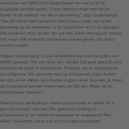
werkwijze van A&M is het diepe besef van wat er in de
dagelijkse praktijk speelt. "Onze mensen staan met beide
benen in de realiteit van de onderneming", zegt Lindenbergh.
"We adviseren niet vanachter een bureau, maar zijn actief
aanwezig op de werkvloer, in de boardroom én in de operatie.
Die nabijheid zorgt ervoor dat we niet alleen strategisch scherp
zijn, maar ook praktisch uitvoerbaar advies geven dat direct
verschil maakt."
Volgens Lindenbergh is ook feitelijkheid een van de pijlers van
A&M's aanpak. "We zijn altijd fact-based. Dat past goed bij ons
als leidende partij in commercial, financial, tax en operational
due diligence. We opereren niet op buikgevoel, maar duiken
de data in en stellen de scherpe vragen vanaf dag één. Je moet
de organisatie kunnen meenemen, en dat kan alleen als je
onderbouwd opereert."
Daarbij komt technologie steeds prominenter in beeld. "AI is
geen buzzword voor ons. We gebruiken tooling en
automatisering om sneller en preciezer te analyseren. Niet
alleen bij klanten, maar ook in onze eigen processen."