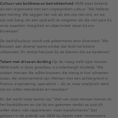
Cultuur van boldness en betrokkenheid
A&M staat bekend
als een organisatie met een uitgesproken cultuur. "We hebben
een mening. We zeggen het ook als iets ons niet zint, en we
zijn niet bang om een opdracht te weigeren als die niet past bij
onze waarden. Integriteit en objectiviteit staan bij ons
bovenaan."
De bedrijfscultuur wordt ook gekenmerkt door diversiteit. "We
bouwen aan diverse teams omdat dat leidt tot betere
uitkomsten. En omdat het past bij de klanten die we bedienen."
Talent met drive en duiding
Op de vraag welk type mensen
A&M zoekt in deze groeifase, is Lindenbergh duidelijk. "We
zoeken mensen die willen bouwen, die stevig in hun schoenen
staan, die ondernemend zijn. Mensen met een achtergrond in
finance, engineering, operations — als ze maar analytisch sterk
zijn en willen meedenken én meedoen."
En dat werkt twee kanten op. "Veel van onze mensen komen uit
het bedrijfsleven en zijn bij ons gekomen omdat ze juist dít
willen doen: niet rapporteren, maar transformeren." Dat
gebeurt in de praktijk van A&M bij steeds meer interessante