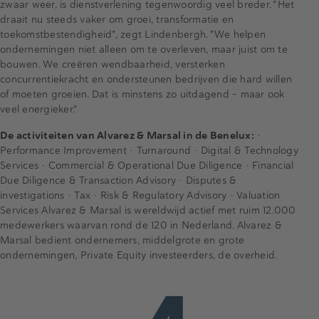
zwaar weer, is dienstverlening tegenwoordig veel breder. "Het
draait nu steeds vaker om groei, transformatie en
toekomstbestendigheid", zegt Lindenbergh. "We helpen
ondernemingen niet alleen om te overleven, maar juist om te
bouwen. We creëren wendbaarheid, versterken
concurrentiekracht en ondersteunen bedrijven die hard willen
of moeten groeien. Dat is minstens zo uitdagend – maar ook
veel energieker."
De activiteiten van Alvarez & Marsal in de Benelux:
•
Performance Improvement • Turnaround • Digital & Technology
Services • Commercial & Operational Due Diligence • Financial
Due Diligence & Transaction Advisory • Disputes &
investigations • Tax • Risk & Regulatory Advisory • Valuation
Services Alvarez & Marsal is wereldwijd actief met ruim 12.000
medewerkers waarvan rond de 120 in Nederland. Alvarez &
Marsal bedient ondernemers, middelgrote en grote
ondernemingen, Private Equity investeerders, de overheid.