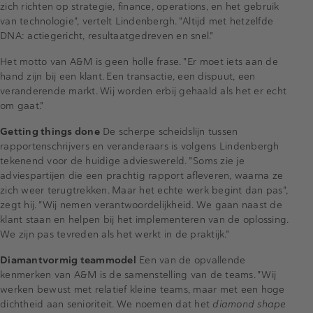
zich richten op strategie, finance, operations, en het gebruik
van technologie", vertelt Lindenbergh. "Altijd met hetzelfde
DNA: actiegericht, resultaatgedreven en snel."
Het motto van A&M is geen holle frase. "Er moet iets aan de
hand zijn bij een klant. Een transactie, een dispuut, een
veranderende markt. Wij worden erbij gehaald als het er echt
om gaat."
Getting things done
De scherpe scheidslijn tussen
rapportenschrijvers en veranderaars is volgens Lindenbergh
tekenend voor de huidige advieswereld. "Soms zie je
adviespartijen die een prachtig rapport afleveren, waarna ze
zich weer terugtrekken. Maar het echte werk begint dan pas",
zegt hij. "Wij nemen verantwoordelijkheid. We gaan naast de
klant staan en helpen bij het implementeren van de oplossing.
We zijn pas tevreden als het werkt in de praktijk."
Diamantvormig teammodel
Een van de opvallende
kenmerken van A&M is de samenstelling van de teams. "Wij
werken bewust met relatief kleine teams, maar met een hoge
dichtheid aan senioriteit. We noemen dat het
diamond shape