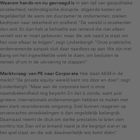
Waarom hands-on nu gevraagd is
In een tijd van geopolitieke
onzekerheid, technologische disruptie, stijgende kosten en
tegelijkertijd de wens om duurzamer te ondernemen, zoeken
bedrijven naar zekerheid en snelheid. "De wereld is onzekerder
dan ooit. En dan heb je behoefte aan iemand die niet alleen
vertelt wat er moet gebeuren, maar die ook naast je staat om
het voor elkaar te krijgen", zegt Lindenbergh. "Onze praktische,
ondernemende aanpak sluit daar naadloos op aan. We zijn niet
bang om het ingewikkelde werk te doen, om besluiten te
nemen of om in de uitvoering te stappen."
Marktvraag: van PE naar Corporate
Hoe staat A&M in de
markt? "De private equity-wereld kent ons door en door", zegt
Lindenbergh. "Maar aan de corporate kant is onze
naamsbekendheid nog beperkt. En dat is zonde, want juist
grotere, internationale ondernemingen hebben te maken met
een sterk veranderende omgeving. Snel kunnen reageren op
onverwachte ontwikkelingen is dan ongelofelijk belangrijk.
Daarnaast neemt de druk om sterke prestaties te laten zien
continu toe. Dan wil je iemand naast je die begrijpt wat er op
het spel staat, en die ook daadwerkelijk iets komt dóén."