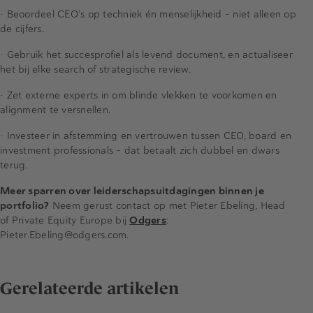
•
Beoordeel
CEO’s
op techniek én menselijkheid
– niet alleen op
de cijfers.
•
Gebruik het succesprofiel als levend document, en actualiseer
het bij elke search of strategische review.
•
Zet externe experts in om blinde vlekken te voorkomen en
alignment
te versnellen.
•
Investeer in afstemming en vertrouwen tussen CEO, board en
investment professionals
– dat betaalt zich dubbel en dwars
terug.
Meer sparren over leiderschapsuitdagingen binnen je
portfolio?
Neem gerust contact op met Pieter
Ebeling
, Head
of Private
Equity
Europe bij
Odgers
:
Pieter.Ebeling@odgers.com.
Gerelateerde artikelen