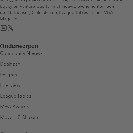
voor (young) professionals in M&A, Corporate Finance, Private
Equity en Venture Capital, met nieuws, evenementen, een
dealdatabase (Dealmaker.nl), League Tables en het M&A
Magazine.
Onderwerpen
Community Nieuws
Dealflash
Insights
Interview
League Tables
M&A Awards
Movers & Shakers