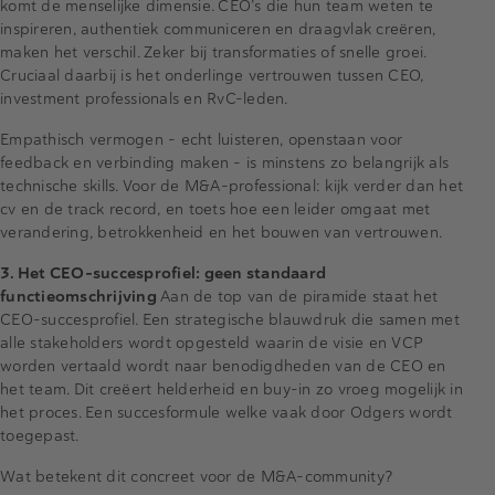
komt de menselijke dimensie.
CEO’s
die hun team weten te
inspireren, authentiek communiceren en draagvlak creëren,
maken het verschil. Zeker bij transformaties of snelle groei.
Cruciaal daarbij is het onderlinge vertrouwen tussen CEO,
investment professionals en RvC-leden.
Empathisch vermogen - echt luisteren, openstaan voor
feedback en verbinding maken - is minstens zo belangrijk als
technische skills. Voor de M&A-professional: kijk verder dan het
cv en de track record, en toets hoe een leider omgaat met
verandering, betrokkenheid en het bouwen van vertrouwen.
3. Het CEO-succesprofiel: geen standaard
functieomschrijving
Aan de top van de piramide staat het
CEO-succesprofiel. Een strategische blauwdruk die samen met
alle stakeholders wordt opgesteld waarin de visie en VCP
worden vertaald wordt naar benodigdheden van de CEO en
het team. Dit creëert helderheid en
buy
-in zo vroeg mogelijk in
het proces. Een succesformule welke vaak door
Odgers
wordt
toegepast.
Wat betekent dit concreet voor de M&A-community?