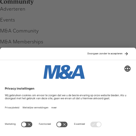
Community
Adverteren
Events
M&A Community
M&A Memberships
League Tables
M&A Magazine
Partners
Service & Contact
Contact
FAQ
Werken bij ons
Privacy Policy