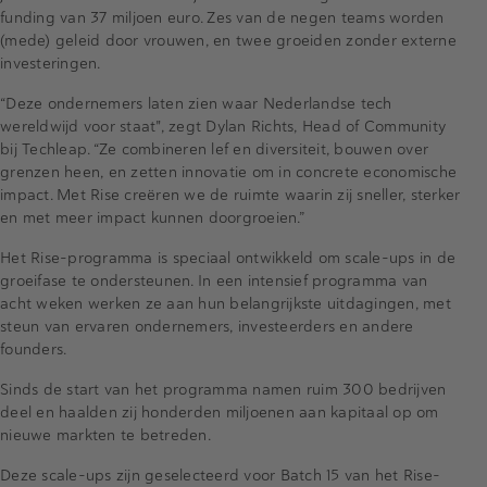
funding van 37 miljoen euro. Zes van de negen teams worden
(mede) geleid door vrouwen, en twee groeiden zonder externe
investeringen.
“Deze ondernemers laten zien waar Nederlandse tech
wereldwijd voor staat", zegt Dylan Richts, Head of Community
bij Techleap. “Ze combineren lef en diversiteit, bouwen over
grenzen heen, en zetten innovatie om in concrete economische
impact. Met Rise creëren we de ruimte waarin zij sneller, sterker
en met meer impact kunnen doorgroeien.”
Het Rise-programma is speciaal ontwikkeld om scale-ups in de
groeifase te ondersteunen. In een intensief programma van
acht weken werken ze aan hun belangrijkste uitdagingen, met
steun van ervaren ondernemers, investeerders en andere
founders.
Sinds de start van het programma namen ruim 300 bedrijven
deel en haalden zij honderden miljoenen aan kapitaal op om
nieuwe markten te betreden.
Deze scale-ups zijn geselecteerd voor Batch 15 van het Rise-