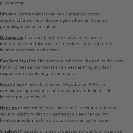
programma:
Bitvavo
(Amsterdam) is een van Europa’s grootste
cryptoplatforms, met miljoenen gebruikers en focus op
gebruiksgemak en veiligheid.
Datamaran
(London) biedt ESG-software waarmee
internationale bedrijven risico’s, regelgeving en reputatie
kunnen monitoren en beheren.
Eye Security
(Den Haag) maakt cybersecurity eenvoudig voor
het MKB met een combinatie van bescherming, incident
response en verzekering in één dienst.
Fourthline
(Amsterdam) levert AI-gedreven KYC- en
compliance-oplossingen aan toonaangevende financiële
instellingen wereldwijd.
Hadrian
(Amsterdam) ontwikkelt een AI-gestuurd offensive
security-platform dat zich gedraagt als een hacker om
kwetsbaarheden real time op te sporen en op te lossen.
Oneleet
(Amsterdam) is een cybersecurity-platform waarmee