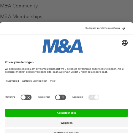
M&A Community
M&A Memberships
League Tables
M&A Magazine
Partners
Service & Contact
Contact
FAQ
Werken bij ons
Privacy Policy
Algemene Voorwaarden
Privacyinstellingen