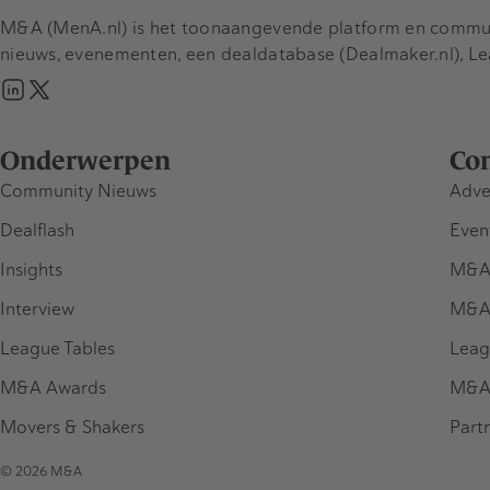
M&A (MenA.nl) is het toonaangevende platform en communit
nieuws, evenementen, een dealdatabase (Dealmaker.nl), L
Onderwerpen
Co
Community Nieuws
Adve
Dealflash
Even
Insights
M&A
Interview
M&A
League Tables
Leag
M&A Awards
M&A
Movers & Shakers
Part
© 2026 M&A