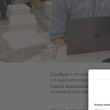
FrostByte
is vorig jaar opgerich
om quantumcomputers op grote
Capital
,
Graduate Ventures
en
U
techbedrijf, plus ook een angel 