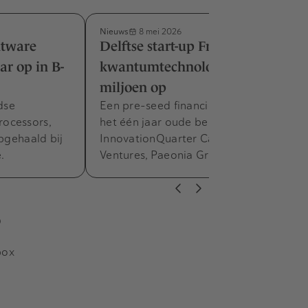
Nieuws
8 mei 2026
ntware
Delftse start-up FrostByte voor
ar op in B-
kwantumtechnologie haalt 1,3
miljoen op
dse
Een pre-seed financieringsronde van
ocessors,
het één jaar oude bedrijf door
opgehaald bij
InnovationQuarter Capital, Graduate
.
Ventures, Paeonia Group, en UNIIQ.
s
box