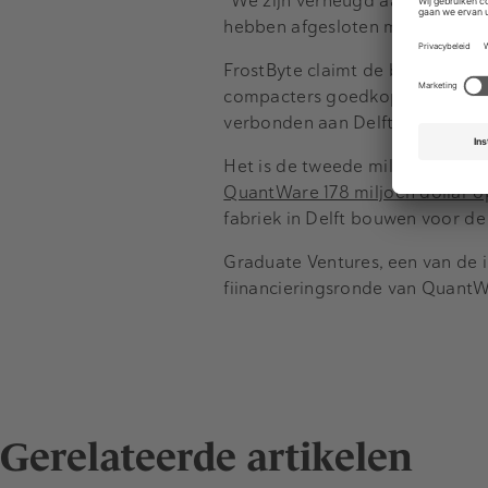
"We zijn verheugd aan te kondi
hebben afgesloten met een bedra
FrostByte claimt de besturings
compacters goedkoper en schaa
verbonden aan Delft Universitei
Het is de tweede miljoeneninve
QuantWare 178 miljoen dollar o
fabriek in Delft bouwen voor d
Graduate Ventures, een van de 
fiinancieringsronde van QuantW
Gerelateerde artikelen