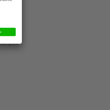
tByte
waardoor die
 waren
ngs haalde
f een grote