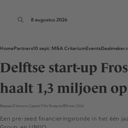
8 augustus 2026
Home
Partners
10 sept: M&A Criterium
Events
Dealmaker.n
Delftse start-up Fr
haalt 1,3 miljoen op
Nieuws
Venture Capital
De Redactie
8 mei 2026
Een pre-seed financieringsronde in het één ja
Group, en UNIIQ.