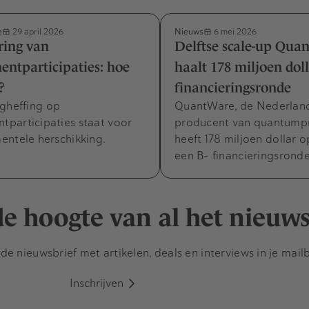
e
Nieuws
29 april 2026
6 mei 2026
ring van
Delftse scale-up Qua
ntparticipaties: hoe
haalt 178 miljoen doll
?
financieringsronde
ngheffing op
QuantWare, de Nederlan
participaties staat voor
producent van quantumpr
entele herschikking.
heeft 178 miljoen dollar 
een B- financieringsronde
 de hoogte van al het nieuw
e nieuwsbrief met artikelen, deals en interviews in je mail
Inschrijven