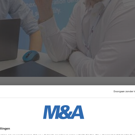
t in Delft. Het bedrijf ontwikkelt een technologie die het m
re schaal te bouwen. De Nederlandse investeerders
Innov
NIIQ
en
Paeonia Group
uit Singapore investeerden in het 
investor.
Advertentie