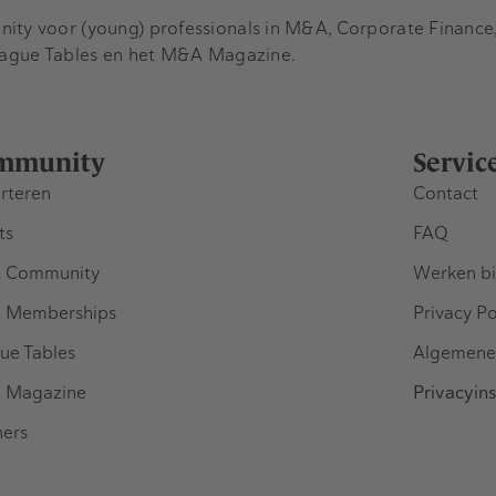
y voor (young) professionals in M&A, Corporate Finance, 
eague Tables en het M&A Magazine.
mmunity
Servic
rteren
Contact
ts
FAQ
 Community
Werken bi
 Memberships
Privacy Po
ue Tables
Algemene
 Magazine
Privacyins
ners