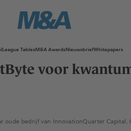
l
League Tables
M&A Awards
Nieuwsbrief
Whitepapers
ostByte voor kwantu
ar oude bedrijf van InnovationQuarter Capital,