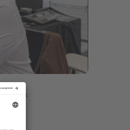
ogelijk maakt
ationQuarter
Delftse