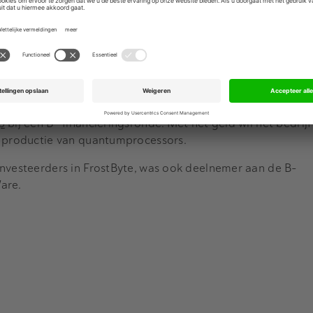
gen dat we zojuist de pre-seed financieringsronde van Fros
g van 1,3 miljoen", aldus FrotsByte op LinkedIn.
elektronica voor kwantumtechnologieën te miniaturiseren, 
lbaarder worden. Oprichters James Kroll en Luc Enthoven
t toen ze vorig jaar hun bedrijf opzetten.
stering in een Delftse kwantumtechneut deze maand. Onla
p
bij een B- financieringsronde. Met het geld wil het bedrij
e productie van quantumprocessors.
investeerders in FrostByte, was ook deelnemer aan de B-
are.