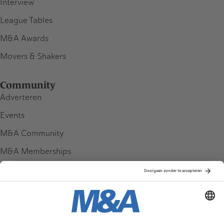
Interview
League Tables
M&A Awards
Movers & Shakers
Community
Adverteren
Events
M&A Community
M&A Memberships
League Tables
M&A Magazine
Partners