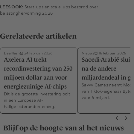
LEES OOK:
Start-ups en scale-ups bezorgd over
belastinghervorming 2028
Gerelateerde artikelen
Dealflash
Nieuws
24 februari 2026
16 februari 2026
Axelera AI trekt
Saoedi-Arabië sluit
recordinvestering van 250
na de andere
miljoen dollar aan voor
miljardendeal in g
Savvy Games neemt Moon
energiezuinige AI-chips
van Tiktok-eigenaar Byte
Dit is de grootste investering ooit
voor 6 miljard.
in een Europese AI-
halfgeleideronderneming.
Blijf op de hoogte van al het nieuws