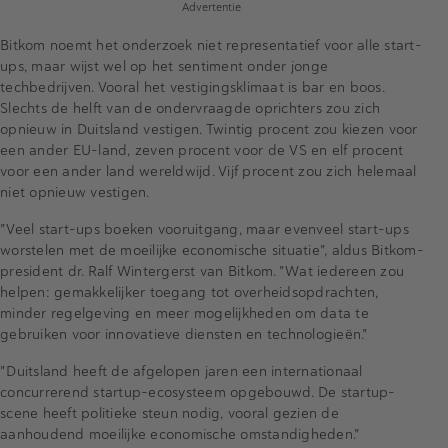
Advertentie
Bitkom noemt het onderzoek niet representatief voor alle start-
ups, maar wijst wel op het sentiment onder jonge
techbedrijven. Vooral het vestigingsklimaat is bar en boos.
Slechts de helft van de ondervraagde oprichters zou zich
opnieuw in Duitsland vestigen. Twintig procent zou kiezen voor
een ander EU-land, zeven procent voor de VS en elf procent
voor een ander land wereldwijd. Vijf procent zou zich helemaal
niet opnieuw vestigen.
"Veel start-ups boeken vooruitgang, maar evenveel start-ups
worstelen met de moeilijke economische situatie", aldus Bitkom-
president dr. Ralf Wintergerst van Bitkom. "Wat iedereen zou
helpen: gemakkelijker toegang tot overheidsopdrachten,
minder regelgeving en meer mogelijkheden om data te
gebruiken voor innovatieve diensten en technologieën."
"Duitsland heeft de afgelopen jaren een internationaal
concurrerend startup-ecosysteem opgebouwd. De startup-
scene heeft politieke steun nodig, vooral gezien de
aanhoudend moeilijke economische omstandigheden."