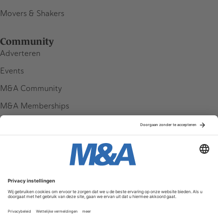
Movers & Shakers
Community
Adverteren
Events
M&A Community
M&A Memberships
League Tables
M&A Magazine
Partners
Service & Contact
Contact
FAQ