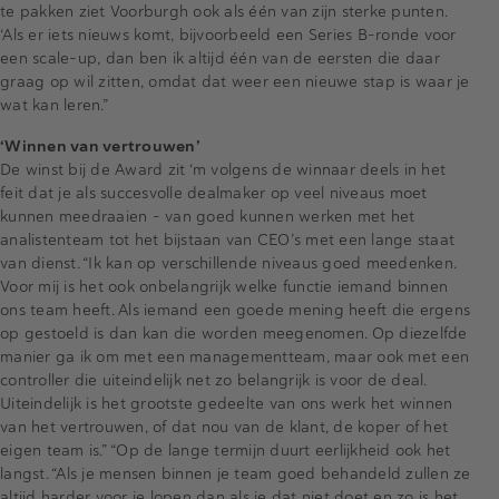
te pakken ziet Voorburgh ook als één van zijn sterke punten.
‘Als er iets nieuws komt, bijvoorbeeld een Series B-ronde voor
een scale-up, dan ben ik altijd één van de eersten die daar
graag op wil zitten, omdat dat weer een nieuwe stap is waar je
wat kan leren.”
‘Winnen van vertrouwen’
De winst bij de Award zit ‘m volgens de winnaar deels in het
feit dat je als succesvolle dealmaker op veel niveaus moet
kunnen meedraaien - van goed kunnen werken met het
analistenteam tot het bijstaan van CEO’s met een lange staat
van dienst. “Ik kan op verschillende niveaus goed meedenken.
Voor mij is het ook onbelangrijk welke functie iemand binnen
ons team heeft. Als iemand een goede mening heeft die ergens
op gestoeld is dan kan die worden meegenomen. Op diezelfde
manier ga ik om met een managementteam, maar ook met een
controller die uiteindelijk net zo belangrijk is voor de deal.
Uiteindelijk is het grootste gedeelte van ons werk het winnen
van het vertrouwen, of dat nou van de klant, de koper of het
eigen team is.” “Op de lange termijn duurt eerlijkheid ook het
langst. “Als je mensen binnen je team goed behandeld zullen ze
altijd harder voor je lopen dan als je dat niet doet en zo is het