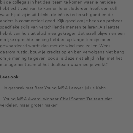
bij de collega’s in het deal team te komen waar je het idee
hebt echt veel van te kunnen leren. Iedereen heeft een skill
waar hij of zij in uit blinkt, de één is technisch goed en de
anders is commercieel goed. Kijk goed om je heen en probeer
specifieke skills van verschillende mensen te leren. Als laatste
heb ik van huis uit altijd mee gekregen dat jezelf blijven en een
eerlijke oprechte mening hebben op lange termijn meer
gewaardeerd wordt dan met de wind mee zeilen. Wees
daarom rustig, bouw je credits op en ben vervolgens niet bang
om je mening te geven, ook al is deze niet altijd in lijn met het
managementteam of het dealteam waarmee je werkt.”
Lees ook:
-
In gesprek met Best Young M&A Lawyer Julius Kahn
-
Young M&A Award-winnaar Chiel Soeter: ‘De taart niet
verdelen, maar groter maken’