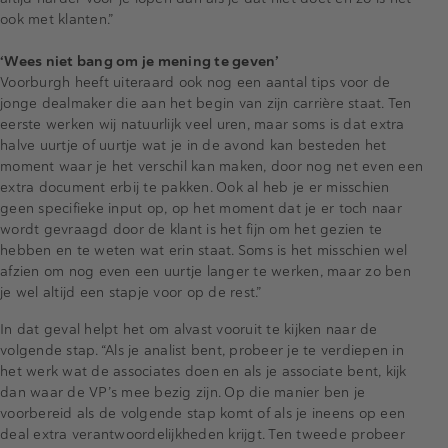
ook met klanten.”
‘Wees niet bang om je mening te geven’
Voorburgh heeft uiteraard ook nog een aantal tips voor de
jonge dealmaker die aan het begin van zijn carrière staat. Ten
eerste werken wij natuurlijk veel uren, maar soms is dat extra
halve uurtje of uurtje wat je in de avond kan besteden het
moment waar je het verschil kan maken, door nog net even een
extra document erbij te pakken. Ook al heb je er misschien
geen specifieke input op, op het moment dat je er toch naar
wordt gevraagd door de klant is het fijn om het gezien te
hebben en te weten wat erin staat. Soms is het misschien wel
afzien om nog even een uurtje langer te werken, maar zo ben
je wel altijd een stapje voor op de rest.”
In dat geval helpt het om alvast vooruit te kijken naar de
volgende stap. “Als je analist bent, probeer je te verdiepen in
het werk wat de associates doen en als je associate bent, kijk
dan waar de VP’s mee bezig zijn. Op die manier ben je
voorbereid als de volgende stap komt of als je ineens op een
deal extra verantwoordelijkheden krijgt. Ten tweede probeer