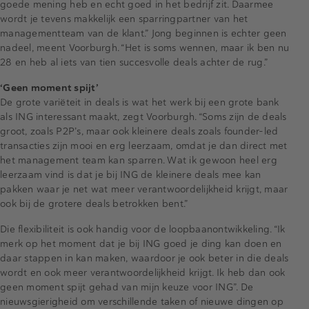
goede mening heb en echt goed in het bedrijf zit. Daarmee
wordt je tevens makkelijk een sparringpartner van het
managementteam van de klant.” Jong beginnen is echter geen
nadeel, meent Voorburgh. “Het is soms wennen, maar ik ben nu
28 en heb al iets van tien succesvolle deals achter de rug.”
‘Geen moment spijt’
De grote variëteit in deals is wat het werk bij een grote bank
als ING interessant maakt, zegt Voorburgh. “Soms zijn de deals
groot, zoals P2P’s, maar ook kleinere deals zoals founder-led
transacties zijn mooi en erg leerzaam, omdat je dan direct met
het management team kan sparren. Wat ik gewoon heel erg
leerzaam vind is dat je bij ING de kleinere deals mee kan
pakken waar je net wat meer verantwoordelijkheid krijgt, maar
ook bij de grotere deals betrokken bent.”
Die flexibiliteit is ook handig voor de loopbaanontwikkeling. “Ik
merk op het moment dat je bij ING goed je ding kan doen en
daar stappen in kan maken, waardoor je ook beter in die deals
wordt en ook meer verantwoordelijkheid krijgt. Ik heb dan ook
geen moment spijt gehad van mijn keuze voor ING”. De
nieuwsgierigheid om verschillende taken of nieuwe dingen op