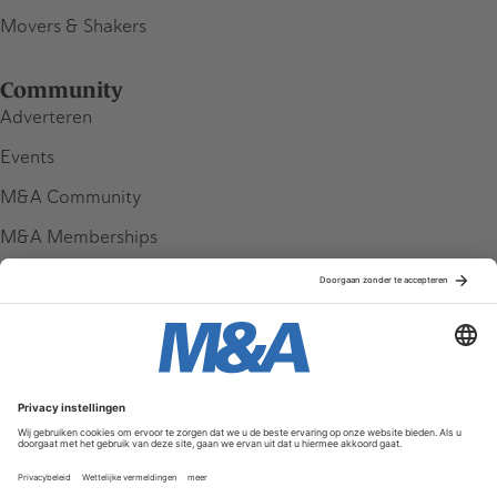
Movers & Shakers
Community
Adverteren
Events
M&A Community
M&A Memberships
League Tables
M&A Magazine
Partners
Service & Contact
Contact
FAQ