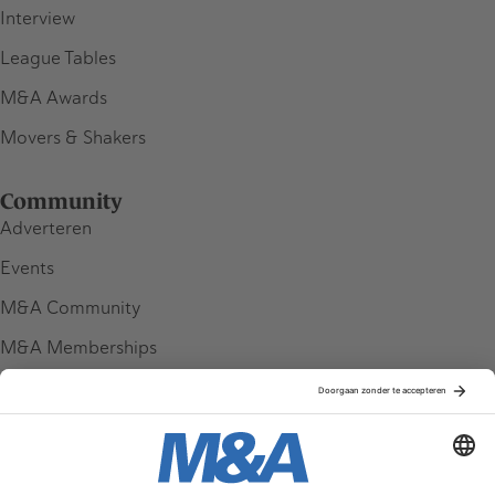
Interview
League Tables
M&A Awards
Movers & Shakers
Community
Adverteren
Events
M&A Community
M&A Memberships
League Tables
M&A Magazine
Partners