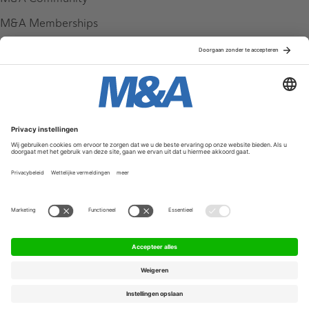
M&A Memberships
League Tables
M&A Magazine
Partners
Service & Contact
Contact
FAQ
Werken bij ons
Privacy Policy
Algemene Voorwaarden
Privacyinstellingen
© 2026 M&A