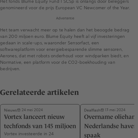
Het fonds Blume Equity Fund I SCSp is onlangs door beleggers
genomineerd voor de prijs European VC Newcomer of the Year.
Advertentie
Het team verwacht meer op te halen dan het beoogde bedrag
van 200 miljoen euro. Blume Equity heeft al vijf investeringen
gedaan in scale-ups, waaronder Sensorfact, een
softwareplatform voor energiebesparende slimme sensoren,
Aerones, dat met robots onderhoud voor windparken biedt, en
Normative, een platform voor de CO2-boekhouding van
bedrijven.
Gerelateerde artikelen
Nieuws
Dealflash
24 mei 2024
13 mei 2024
Vortex lanceert nieuw
Overname oliehand
techfonds van 145 miljoen
Nederlandse havens
Vortex investeerde in 24
spaak