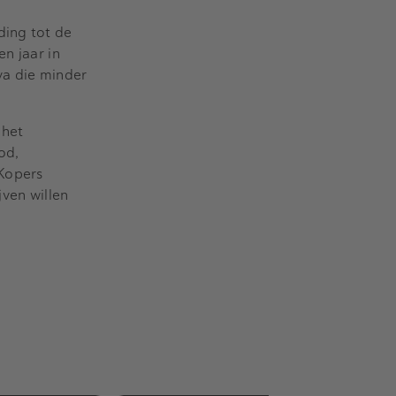
ding tot de
n jaar in
va die minder
 het
od,
 Kopers
jven willen