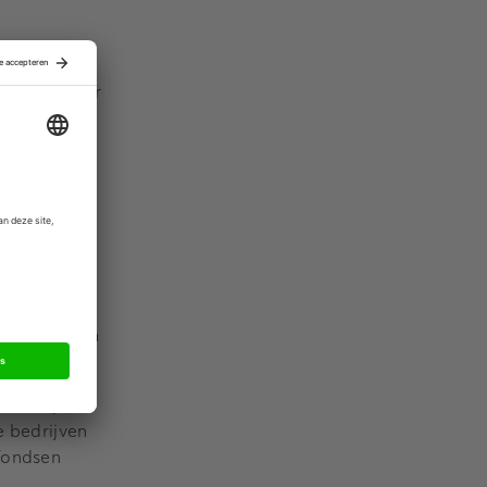
s meer onder
rie van
om hun
ed gedaan.
tal
 een
Gain.pro, in
everingsketen
t bedrijven
e bedrijven
 fondsen