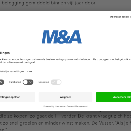
 belegging gemiddeld binnen vijf jaar door.
Advertentie
et traditionele buy-outmodel de afgelopen twee jaar steed
e sector, vooral dankzij lage rentetarieven. Maar na een se
st verdwenen en hebben PE-bedrijven steeds meer moeite 
ie heeft geopolitieke instabiliteit de PE-bedrijven geen go
eursintroducties is nauwelijks een alternatief, want het aan
ft ertoe geleid dat private equity-bedrijven wereldwijd op
ochte bedrijven zitten.
 was een drievoudige klap”, zegt Philip De Vusser, COO van 
 naar de hoge rentetarieven, inflatie en schokken in de toel
asie van Oekraïne.
n deals in combinatie met duurdere financiering betekent da
die ze kopen, zo gaat de FT verder. De krant vraagt zich ho
 zo snel groeien en minder winst maken. De Vusser. “Als je
en.”