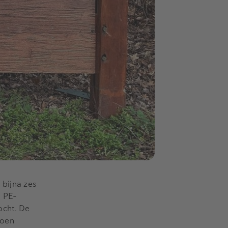
 bijna zes
e PE-
ocht. De
Toen