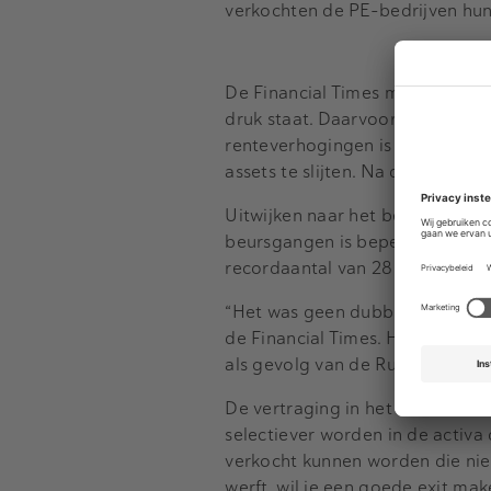
verkochten de PE-bedrijven hun
De Financial Times meldt dat h
druk staat. Daarvoor floreerde d
renteverhogingen is de kooplu
assets te slijten. Na de pandem
Uitwijken naar het beleggen in b
beursgangen is beperkt. Dit hee
recordaantal van 28.000 onverk
“Het was geen dubbele klap, het
de Financial Times. Hij verwijst
als gevolg van de Russische inv
De vertraging in het sluiten va
selectiever worden in de activa 
verkocht kunnen worden die niet
werft, wil je een goede exit mak