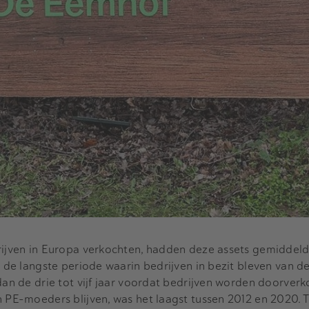
rijven in Europa verkochten, hadden deze assets gemiddeld
t de langste periode waarin bedrijven in bezit bleven van d
dan de drie tot vijf jaar voordat bedrijven worden doorverk
n PE-moeders blijven, was het laagst tussen 2012 en 2020. 