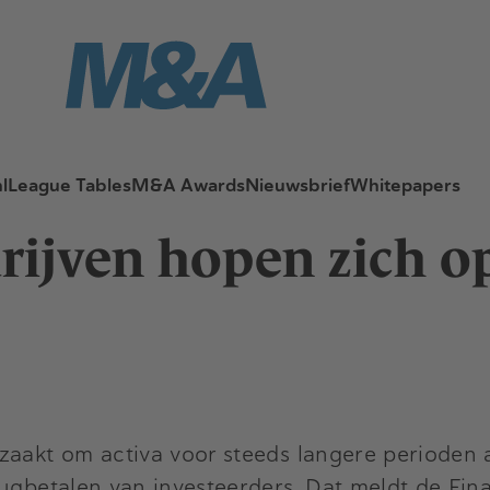
l
League Tables
M&A Awards
Nieuwsbrief
Whitepapers
ijven hopen zich op
dzaakt om activa voor steeds langere perioden
rugbetalen van investeerders. Dat meldt de Fin