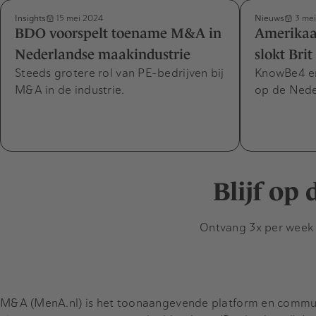
Insights
Nieuws
15 mei 2024
3 mei
BDO voorspelt toename M&A in
Amerikaan
Nederlandse maakindustrie
slokt Bri
Steeds grotere rol van PE-bedrijven bij
KnowBe4 en 
M&A in de industrie.
op de Nede
Blijf op
Ontvang 3x per week d
M&A (MenA.nl) is het toonaangevende platform en communit