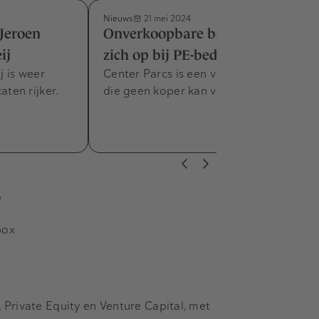
Nieuws
21 mei 2024
Jeroen
Onverkoopbare bedrijven hopen
ij
zich op bij PE-bedrijven
 is weer
Center Parcs is een van de bedrijven
ten rijker.
die geen koper kan vinden.
s
box
Private Equity en Venture Capital, met