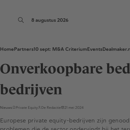
8 augustus 2026
Home
Partners
10 sept: M&A Criterium
Events
Dealmaker.n
Onverkoopbare bedr
bedrijven
Nieuws
Private Equity
De Redactie
21 mei 2024
Europese private equity-bedrijven zijn genoo
problemen die de sector ondervindt bij het te