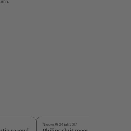
cern.
Nieuws
24 juli 2017
ntie razend
Philips sluit meer overnames