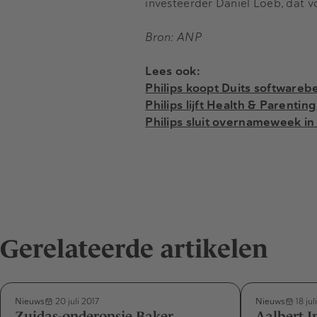
investeerder Daniel Loeb, dat v
Bron: ANP
Lees ook:
Philips koopt Duits softwarebe
Philips lijft Health & Parenting
Philips sluit overnameweek in s
Gerelateerde artikelen
Nieuws
Nieuws
20 juli 2017
18 jul
Zuidas-onderonsje Baker
Aalbert I