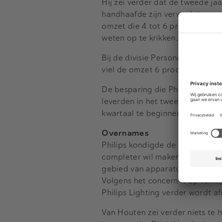
Hij zei verder dat de tweede jaar
handhaafde zijn verwachtingen vo
omzet die 4 tot 6 procent hoger
weten op te krikken.
Bij de divisie Personal Health,
viel de omzet 6 procent hoger 
De besparing die Philips deed 
leverden in het tweede kwartaa
kwartaal te beginnen met een 
Overnames
Philips kondigde de afgelopen
completer wil maken. De grootst
gebied van apparatuur voor vaat
Volgens het concern is op term
Philips Lighting verder wordt 
Van Houten zei verder niets te 