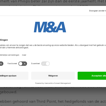
helft van Philips beter zal zijn dan de eerste jaarhelft. Het 
or het hele jaar. Philips voorziet voor heel 2017 een verge
 zal uitvallen. Daarnaast zal het bedrijf naar verwachting 
 dat onder meer elektrische tandenborstels en scheerappara
uit. De opbrengsten bij Diagnoses & Treatment stegen met 
op de inkoop bedroeg 61 miljoen euro. Andere kostenbespa
l 48 miljoen euro op. Het concern kondigde verder aan van
aandeleninkoopprogramma van 1,5 miljard euro.
 maand een reeks overnames aan waarmee het zijn produc
e aankoop is het Amerikaanse Spectranetics. Voor die spec
chirurgie legt het bedrijf omgerekend 1,9 miljard euro op t
ijn zeker nog ruimte voor meer overnames, mede doordat h
afgebouwd.
hebben gehoord van Third Point, het hedgefonds van de acti