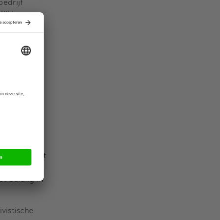
bedrijf
lijkbare
de marges
ten maakt,
3 procent.
ringen
af het derde
taanbod
ialist op het
afel.
et belang in
vistische