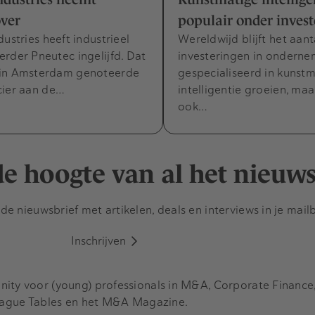
ver
populair onder invest
dustries heeft industrieel
Wereldwijd blijft het aant
rder Pneutec ingelijfd. Dat
investeringen in ondern
in Amsterdam genoteerde
gespecialiseerd in kunst
cier aan de…
intelligentie groeien, maar
ook…
 de hoogte van al het nieuw
e nieuwsbrief met artikelen, deals en interviews in je mail
Inschrijven
y voor (young) professionals in M&A, Corporate Finance, 
eague Tables en het M&A Magazine.