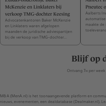
McKenzie en Linklaters bij
Pneutec o
Aalberts In
verkoop TMG-dochter Keesing
automatisee
Advocatenkantoren Baker McKenzie
maakte de 
en Linklaters waren afgelopen
toeleveran
maanden de juridische adviespartijen
bij de verkoop van TMG-dochter…
Blijf op
Ontvang 3x per week d
M&A (MenA.nl) is het toonaangevende platform en communit
nieuws, evenementen, een dealdatabase (Dealmaker.nl), L