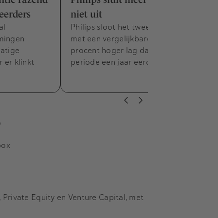
eerders
niet uit
al
Philips sloot het tweede kwartaal af
emingen
met een vergelijkbare omzet die 4
matige
procent hoger lag dan dezelfde
 er klinkt
periode een jaar eerder. Volgens…
s
box
Private Equity en Venture Capital, met