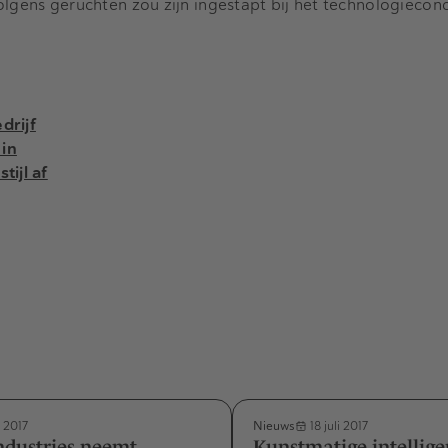
olgens geruchten zou zijn ingestapt bij het technologiecon
drijf
 in
tijl af
Nieuws
i 2017
18 juli 2017
ndustries neemt
Kunstmatige intellige