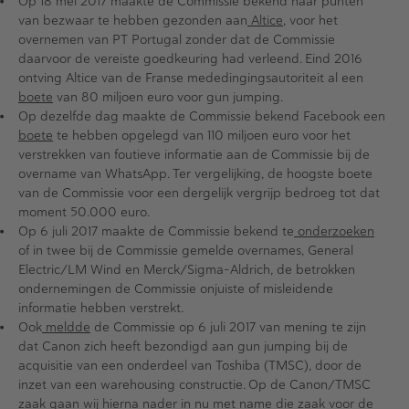
Op 18 mei 2017 maakte de Commissie bekend haar punten
van bezwaar te hebben gezonden aan
Altice
, voor het
overnemen van PT Portugal zonder dat de Commissie
daarvoor de vereiste goedkeuring had verleend. Eind 2016
ontving Altice van de Franse mededingingsautoriteit al een
boete
van 80 miljoen euro voor gun jumping.
Op dezelfde dag maakte de Commissie bekend Facebook een
boete
te hebben opgelegd van 110 miljoen euro voor het
verstrekken van foutieve informatie aan de Commissie bij de
overname van WhatsApp. Ter vergelijking, de hoogste boete
van de Commissie voor een dergelijk vergrijp bedroeg tot dat
moment 50.000 euro.
Op 6 juli 2017 maakte de Commissie bekend te
onderzoeken
of in twee bij de Commissie gemelde overnames, General
Electric/LM Wind en Merck/Sigma-Aldrich, de betrokken
ondernemingen de Commissie onjuiste of misleidende
informatie hebben verstrekt.
Ook
meldde
de Commissie op 6 juli 2017 van mening te zijn
dat Canon zich heeft bezondigd aan gun jumping bij de
acquisitie van een onderdeel van Toshiba (TMSC), door de
inzet van een warehousing constructie. Op de Canon/TMSC
zaak gaan wij hierna nader in nu met name die zaak voor de