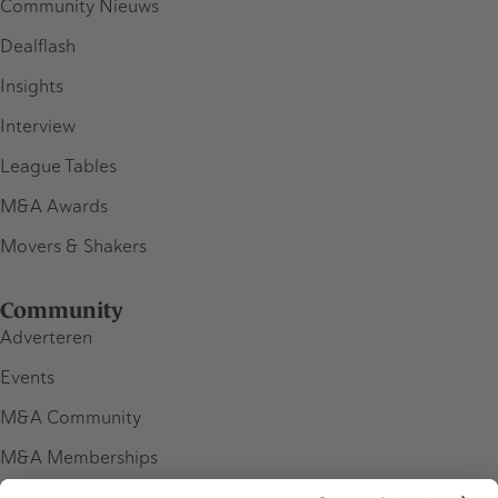
Community Nieuws
Dealflash
Insights
Interview
League Tables
M&A Awards
Movers & Shakers
Community
Adverteren
Events
M&A Community
M&A Memberships
League Tables