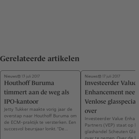
Gerelateerde artikelen
Nieuws
Nieuws
13 juli 2017
17 juli 2017
Houthoff Buruma
Investeerder Value
timmert aan de weg als
Enhancement nee
IPO-kantoor
Venlose glasspeciali
Jetty Tukker maakte vorig jaar de
over
overstap naar Houthoff Buruma om
Investeerder Value Enha
de ECM-praktijk te versterken. Een
Partners (VEP) staat op h
succesvol beursjaar lonkt. “De…
glashandel Scheuten Glass
over te nemen. Over de 