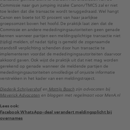
Commissie naar gun jumping inzake Canon/TMCS zal er niet
toe leiden dat die transactie wordt teruggedraaid. Wel hangt
Canon een boete tot 10 procent van haar jaarlijkse
groepsomzet boven het hoofd. De praktijk laat zien dat de
Commissie en andere mededingingsautoriteiten geen genade
kennen wanneer partijen een meldingsplichtige transactie niet
(tijdig) melden, of nadat tijdig is gemeld de zogenaamde
standstill verplichting schenden door hun transactie te
implementeren voordat de mededingingsautoriteiten daarvoor
akkoord gaven. Ook wijst de praktijk uit dat niet mag worden
gerekend op genade wanneer de meldende partijen de
mededingingsautoriteiten onvolledige of onjuiste informatie
verstrekken in het kader van een meldingstraject.
Diederik Schrijvershof
en
Mattijs Bosch
zijn advocaten bij
Maverick Advocaten
en bloggen met regelmaat voor MenA.nl
Lees ook:
Facebook WhatsApp-deal verandert meldingsplicht bij
overnames