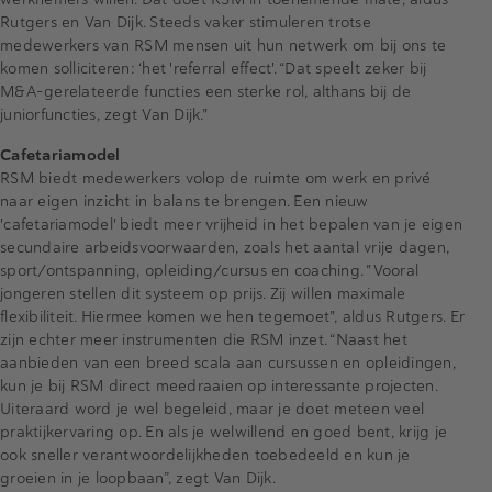
Rutgers en Van Dijk. Steeds vaker stimuleren trotse
medewerkers van RSM mensen uit hun netwerk om bij ons te
komen solliciteren: ‘het 'referral effect'. “Dat speelt zeker bij
M&A-gerelateerde functies een sterke rol, althans bij de
juniorfuncties, zegt Van Dijk."
Cafetariamodel
RSM biedt medewerkers volop de ruimte om werk en privé
naar eigen inzicht in balans te brengen. Een nieuw
'cafetariamodel' biedt meer vrijheid in het bepalen van je eigen
secundaire arbeidsvoorwaarden, zoals het aantal vrije dagen,
sport/ontspanning, opleiding/cursus en coaching. "Vooral
jongeren stellen dit systeem op prijs. Zij willen maximale
flexibiliteit. Hiermee komen we hen tegemoet", aldus Rutgers. Er
zijn echter meer instrumenten die RSM inzet. “Naast het
aanbieden van een breed scala aan cursussen en opleidingen,
kun je bij RSM direct meedraaien op interessante projecten.
Uiteraard word je wel begeleid, maar je doet meteen veel
praktijkervaring op. En als je welwillend en goed bent, krijg je
ook sneller verantwoordelijkheden toebedeeld en kun je
groeien in je loopbaan”, zegt Van Dijk.