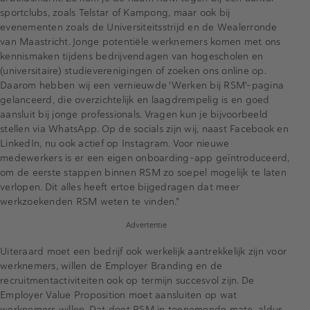
sportclubs, zoals Telstar of Kampong, maar ook bij
evenementen zoals de Universiteitsstrijd en de Wealerronde
van Maastricht. Jonge potentiële werknemers komen met ons
kennismaken tijdens bedrijvendagen van hogescholen en
(universitaire) studieverenigingen of zoeken ons online op.
Daarom hebben wij een vernieuwde 'Werken bij RSM'-pagina
gelanceerd, die overzichtelijk en laagdrempelig is en goed
aansluit bij jonge professionals. Vragen kun je bijvoorbeeld
stellen via WhatsApp. Op de socials zijn wij, naast Facebook en
LinkedIn, nu ook actief op Instagram. Voor nieuwe
medewerkers is er een eigen onboarding-app geïntroduceerd,
om de eerste stappen binnen RSM zo soepel mogelijk te laten
verlopen. Dit alles heeft ertoe bijgedragen dat meer
werkzoekenden RSM weten te vinden."
Advertentie
Uiteraard moet een bedrijf ook werkelijk aantrekkelijk zijn voor
werknemers, willen de Employer Branding en de
recruitmentactiviteiten ook op termijn succesvol zijn. De
Employer Value Proposition moet aansluiten op wat
werknemers willen. Dat doet RSM in toenemende mate, aldus