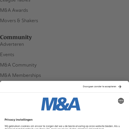
M&A Awards
Movers & Shakers
Community
Adverteren
Events
M&A Community
M&A Memberships
League Tables
M&A Magazine
Partners
Service & Contact