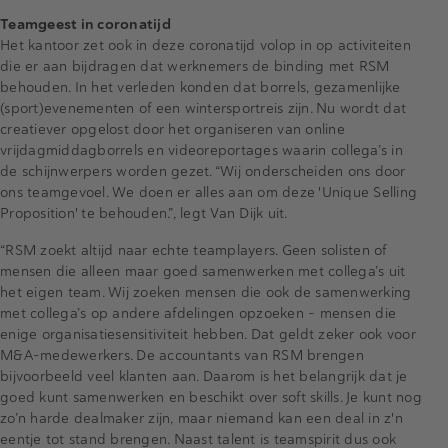
Teamgeest in coronatijd
Het kantoor zet ook in deze coronatijd volop in op activiteiten
die er aan bijdragen dat werknemers de binding met RSM
behouden. In het verleden konden dat borrels, gezamenlijke
(sport)evenementen of een wintersportreis zijn. Nu wordt dat
creatiever opgelost door het organiseren van online
vrijdagmiddagborrels en videoreportages waarin collega’s in
de schijnwerpers worden gezet. “Wij onderscheiden ons door
ons teamgevoel. We doen er alles aan om deze 'Unique Selling
Proposition' te behouden.”, legt Van Dijk uit.
“RSM zoekt altijd naar echte teamplayers. Geen solisten of
mensen die alleen maar goed samenwerken met collega’s uit
het eigen team. Wij zoeken mensen die ook de samenwerking
met collega’s op andere afdelingen opzoeken - mensen die
enige organisatiesensitiviteit hebben. Dat geldt zeker ook voor
M&A-medewerkers. De accountants van RSM brengen
bijvoorbeeld veel klanten aan. Daarom is het belangrijk dat je
goed kunt samenwerken en beschikt over soft skills. Je kunt nog
zo’n harde dealmaker zijn, maar niemand kan een deal in z'n
eentje tot stand brengen. Naast talent is teamspirit dus ook