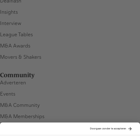
Dealflash
Insights
Interview
League Tables
M&A Awards
Movers & Shakers
Community
Adverteren
Events
M&A Community
M&A Memberships
League Tables
M&A Magazine