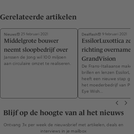
Gerelateerde artikelen
Nieuws
Dealflash
25 februari 2021
9 februari 2021
Middelgrote bouwer
EssilorLuxottica zet
neemt sloopbedrijf over
richting overname
Janssen de Jong wil 100 miljoen
GrandVision
aan circulaire omzet te realiseren.
De Frans-Italiaanse maker
brillen en lenzen EssilorLu
heeft een nieuwe stap ge
het moederbedrijf van Pea
Eye Wish…
Blijf op de hoogte van al het nieuws
Ontvang 3x per week de nieuwsbrief met artikelen, deals en
interviews in je mailbox