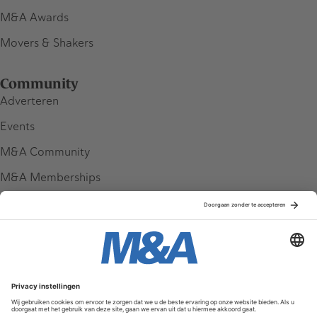
M&A Awards
Movers & Shakers
Community
Adverteren
Events
M&A Community
M&A Memberships
League Tables
M&A Magazine
Partners
Service & Contact
Contact