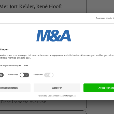
et Jort Kelder, René Hooft
het toneel van de 16e editie van de M&A
gtepunt in de Nederlandse…
 Imtech Duitsland
die interesse hebben getoond in Imtech
n de Duitse dochter van het…
ogt doelstelling na langgewenste
ngsinstituut Kiwa en de Shield Group
et Finse Inspecta over van…