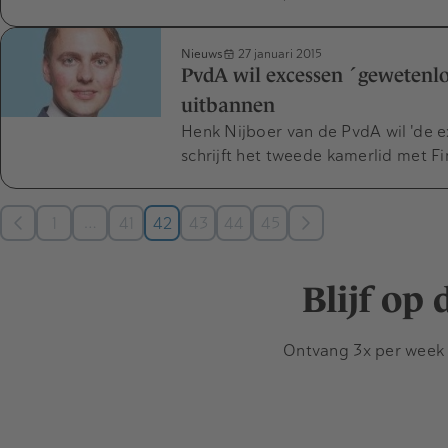
Nieuws
27 januari 2015
PvdA wil excessen ´gewetenlo
uitbannen
Henk Nijboer van de PvdA wil 'de e
schrijft het tweede kamerlid met Fi
…
1
41
42
43
44
45
Blijf op
Ontvang 3x per week d