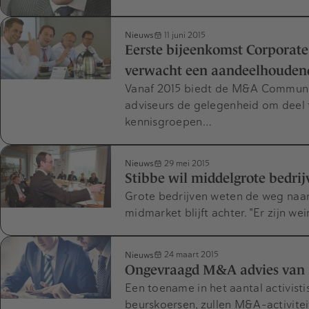
Nieuws
11 juni 2015
Eerste bijeenkomst Corporat
verwacht een aandeelhoudend
Vanaf 2015 biedt de M&A Communi
adviseurs de gelegenheid om dee
kennisgroepen…
Nieuws
29 mei 2015
Stibbe wil middelgrote bedr
Grote bedrijven weten de weg naar
midmarket blijft achter. "Er zijn w
Nieuws
24 maart 2015
Ongevraagd M&A advies van a
Een toename in het aantal activist
beurskoersen, zullen M&A-activitei