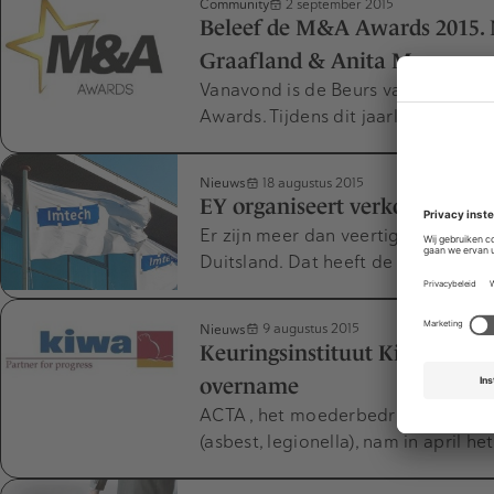
Community
2 september 2015
Beleef de M&A Awards 2015. M
Graafland & Anita Meyer ​​​
Vanavond is de Beurs van Berlage 
Awards. Tijdens dit jaarlijkse hoo
Nieuws
18 augustus 2015
EY organiseert verkoopproces
Er zijn meer dan veertig partijen 
Duitsland. Dat heeft de curator va
Nieuws
9 augustus 2015
Keuringsinstituut Kiwa verho
overname
ACTA , het moederbedrijf van keuri
(asbest, legionella), nam in april h