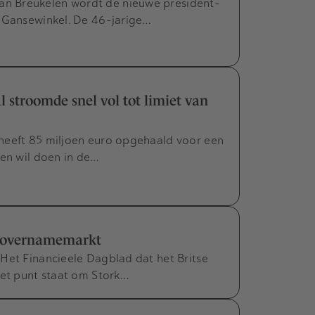
n Breukelen wordt de nieuwe president-
n Gansewinkel. De 46-jarige…
 stroomde snel vol tot limiet van
heeft 85 miljoen euro opgehaald voor een
gen wil doen in de…
in overnamemarkt
Het Financieele Dagblad dat het Britse
het punt staat om Stork…