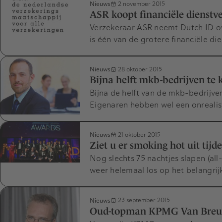
Nieuws
2 november 2015
ASR koopt financiële dienstv
Verzekeraar ASR neemt Dutch ID ov
is één van de grotere financiële di
Nieuws
28 oktober 2015
Bijna helft mkb-bedrijven te 
Bijna de helft van de mkb-bedrijve
Eigenaren hebben wel een onrealis
Nieuws
21 oktober 2015
Ziet u er smoking hot uit ti
Nog slechts 75 nachtjes slapen (al
weer helemaal los op het belangri
Nieuws
23 september 2015
Oud-topman KPMG Van Breuk