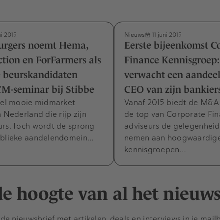
Nieuws
ni 2015
11 juni 2015
urgers noemt Hema,
Eerste bijeenkomst C
tion en ForFarmers als
Finance Kennisgroep
e beurskandidaten
verwacht een aandee
CM-seminar bij Stibbe
CEO van zijn bankier
veel mooie midmarket
Vanaf 2015 biedt de M&
n Nederland die rijp zijn
de top van Corporate Fi
urs. Toch wordt de sprong
adviseurs de gelegenheid
ublieke aandelendomein…
nemen aan hoogwaardig
kennisgroepen…
 de hoogte van al het nieuw
e nieuwsbrief met artikelen, deals en interviews in je mail