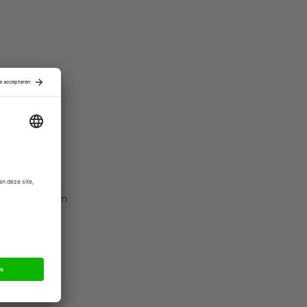
inance
ame
in 2007 samen
so door
s, die voor
omzet) sinds