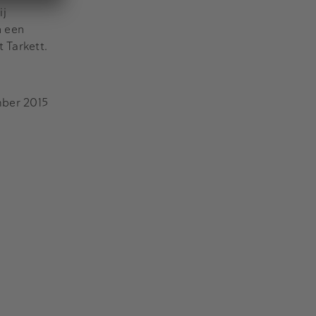
ij
n een
 Tarkett.
mber 2015