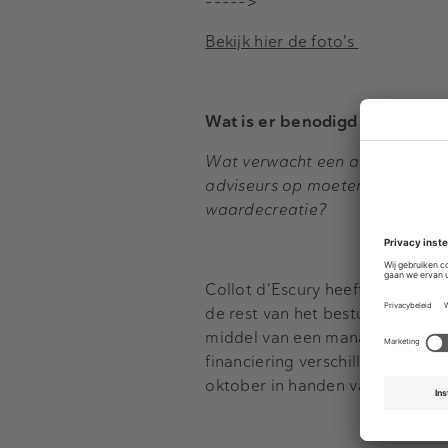
----->
Bekijk hier de foto's
Wat is er benodigd om waarde
Wat verwacht een aandeelhoude
adviseurs op moeten treden? Wa
waardecreatie?
Collot d'Escury heeft veel mee
de rest van het bestuur en in
middel van een management buyo
financiering verschillende bank
oktober in handen van zijn grot