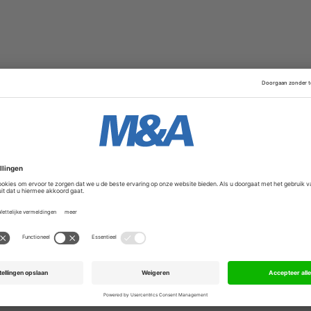
groei te creëren voor een succesvolle exit?
nde CEO van zijn bankiers? Hoe vindt hij dat corporate f
t zijn succesvolle buy & build strategieën? Wat is duurz
gemaakt op het gebied van corporate finance. Zo werd hij 
vesteringsmaatschappij NPM Capital mede-eigenaar van Des
ut. Vier jaar later volgde een secundary buyout van Benci
en had ingeschakeld. Inmiddels is Desso (200 miljoen euro 
ere branchegenoot Tarkett (2,5 miljard euro omzet).