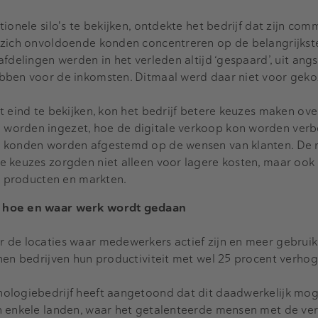
ionele silo's te bekijken, ontdekte het bedrijf dat zijn com
 zich onvoldoende konden concentreren op de belangrijkst
fdelingen werden in het verleden altijd ‘gespaard’, uit angs
bben voor de inkomsten. Ditmaal werd daar niet voor geko
t eind te bekijken, kon het bedrijf betere keuzes maken ov
worden ingezet, hoe de digitale verkoop kon worden verb
r konden worden afgestemd op de wensen van klanten. De r
e keuzes zorgden niet alleen voor lagere kosten, maar ook
ke producten en markten.
n hoe en waar werk wordt gedaan
 de locaties waar medewerkers actief zijn en meer gebrui
nen bedrijven hun productiviteit met wel 25 procent verhog
logiebedrijf heeft aangetoond dat dit daadwerkelijk mogel
n enkele landen, waar het getalenteerde mensen met de ver