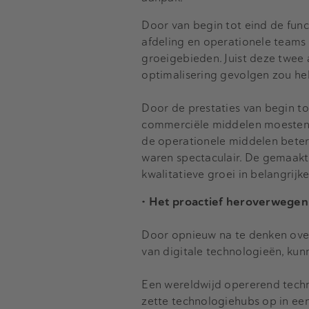
Door van begin tot eind de funct
afdeling en operationele teams
groeigebieden. Juist deze twee a
optimalisering gevolgen zou he
Door de prestaties van begin to
commerciële middelen moesten 
de operationele middelen bete
waren spectaculair. De gemaakt
kwalitatieve groei in belangrij
• Het proactief heroverwege
Door opnieuw na te denken over
van digitale technologieën, kun
Een wereldwijd opererend techno
zette technologiehubs op in ee