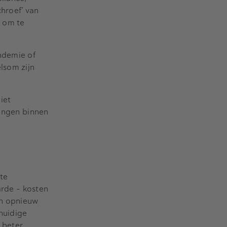
hroef’ van
n om te
ndemie of
lsom zijn
iet
ringen binnen
te
rde - kosten
en opnieuw
huidige
 beter