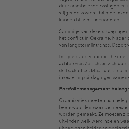
duurzaamheidsoplossingen en tec
stijgende kosten, dalende inko
kunnen blijven functioneren.
Sommige van deze uitdagingen l
het conflict in Oekraïne. Nader
van langetermijntrends. Deze tr
In tijden van economische neerg
achterover. Ze richten zich dan
de backoffice. Maar dat is nu n
investeringsuitdagingen samenko
Portfoliomanagement belangr
Organisaties moeten hun hele po
beantwoorden waar de meeste w
worden gemaakt. Ze moeten zichz
uitvinden welk werk, hoe en wa
uitdagingen helder en doelgeric