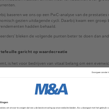
urrenten.
rbij baseren we ons op een PwC-analyse van de prestaties
onomisch gezien uitdagende cycli. Daarbij kwam een groep 
ke rendementen hadden behaald.
teerders’ bleken de volgende punten beter te doen dan an
rtefeuille gericht op waardecreatie
t, is het voor bedrijven van vitaal belang om een evenwic
hun prestaties op de korte én middellange termijn stimuleer
et op te offeren voor toekomstige groei.
er is daar een goed voorbeeld van, zo bleek uit onze analys
 stellen, keek het logistieke bedrijf kritisch naar alle diens
uze om activiteiten met een lagere marge af te stoten, zelfs
 de omzet moest opgeven. Het bedrijf droeg bepaalde activ
ecosysteem om zich beter op zijn kernactiviteiten te kunne