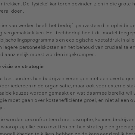
trekken. De 'fysieke' kantoren bevinden zich in die grote 
eral doen.
er van werken heeft het bedrijf geïnvesteerd in opleiding
 vergemakkelijken. Het techbedrijf heeft dit model toegep
bijscholingsprogramma's en ecologische voetafdruk in alle 
in lagere personeelskosten en het behoud van cruciaal talen
nd aanzienlijk moest worden ingekrompen.
visie en strategie
s dat bestuurders hun bedrijven verenigen met een overtuige
. Voor iedereen in de organisatie, maar ook voor externe st
paalde keuzes worden gemaakt en wat daarmee bereikt wil 
egie moet gaan over kostenefficiënte groei, en niet alleen o
jn.
ie worden geconfronteerd met disruptie, kunnen bedrijve
waarop zij elke euro inzetten om hun strategie en groeiage
ogelijkheden te kijken, hebben ze de kans aanzienlijk bete