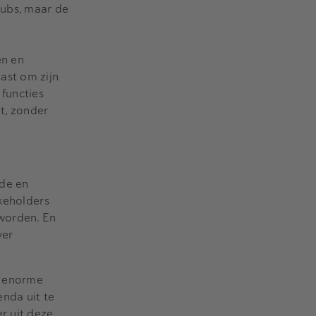
hubs, maar de
en en
ast om zijn
functies
t, zonder
nde en
akeholders
worden. En
ver
n enorme
nda uit te
r uit deze