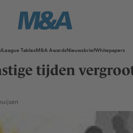
l
League Tables
M&A Awards
Nieuwsbrief
Whitepapers
astige tijden vergroo
uijsen