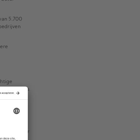
 van 5.700
bedrijven
dere
htige
t. Daarbij is
e. Om zijn
ten. Het
 als dit
iteiten over
n