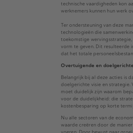
technische vaardigheden kon aan
werknemers kunnen hun werk ov
Ter ondersteuning van deze mani
technologieën die samenwerking
toekomstige wervingsstrategie, 
vorm te geven. Dit resulteerde 
dat het totale personeelsbesta
Overtuigende en doelgerichte 
Belangrijk bij al deze acties i
doelgerichte visie en strategie
moet duidelijk zijn waarom be
voor de duidelijkheid: die strat
kostenbesparing op korte termi
Nu alle sectoren van de econom
waarde creëren door de manier 
voeren. Door bewust naar groeim