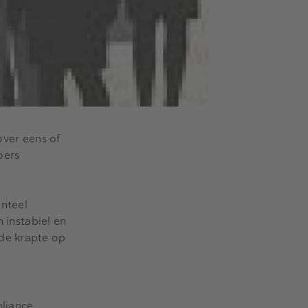
over eens of
oers
enteel
 instabiel en
nde krapte op
liance,