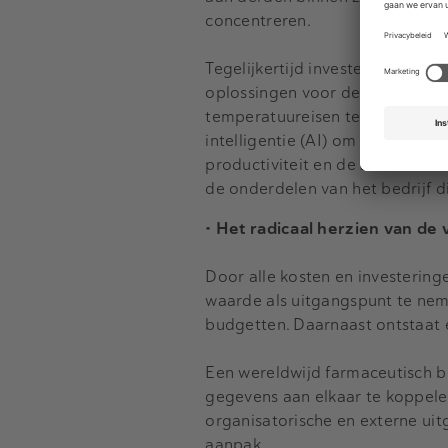
concentreren.
Tegelijkertijd investeerde het b
oplossingen voor de gezondhei
temperatuureisen te vervoeren e
intelligentie (AI) om het aanta
productiviteit en de snelheid i
de onderdelen van het bedrijf d
• Het radicaal herzien van de 
Door alle kosten en investering
waarde als uitgangspunt te nemen
budgetten. Daarnaast ontstaat 
Een wereldwijd farmaceutisch be
gegevens aan elkaar te koppelen,
organisatorische en externe uit
aanpak.