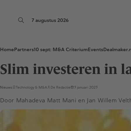
7 augustus 2026
Home
Partners
10 sept: M&A Criterium
Events
Dealmaker.n
Slim investeren in l
Nieuws
Technology & M&A
De Redactie
3 januari 2023
Door Mahadeva Matt Mani en Jan Willem Velth