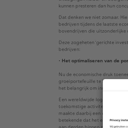
kunnen presteren dan hun conc
Dat denken we niet zomaar. Hie
bedrijven tijdens de laatste ec
bovendrijven die uitzonderlij
Deze zogeheten ‘gerichte inves
bedrijven:
• Het optimaliseren van de po
Nu de economische druk toeneem
groeiportefeuille te hebben die 
het belangrijk om innovaties ni
Een wereldwijde logistieke leid
toekomstige activiteiten veilig te
maakte daarbij een duidelijke ke
betekende dat het een deel van
aan derden binnen zijn bredere 