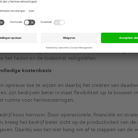
edrijf miljarden euro's in een groeiportefeuille en ontwikkel
dszorg om nieuwe geneesmiddelen met specifieke opslag-
n te traceren. Verder investeerde het bedrijf in kunstmatig
l handmatige controles van pakketten te verminderen. Dit he
n de markt verhoogd. Het resultaat is dat de investeringen n
ie het heden en de toekomst veiligstellen.
volledige kostenbasis
en opnieuw toe te wijzen en daarbij het creëren van daadwe
, zijn bedrijven beter in staat flexibiliteit op te bouwen 
er ruimte voor herinvesteringen.
drijf koos hiervoor. Door operationele, financiële en strat
 kreeg het bedrijf beter zicht op de productiviteit van de 
gaven. Daarbij was het niet bang om af te stappen van de 