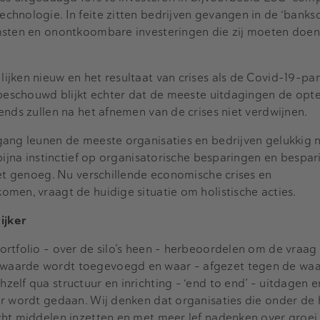
hnologie. In feite zitten bedrijven gevangen in de ‘banksc
msten en onontkoombare investeringen die zij moeten doe
ijken nieuw en het resultaat van crises als de Covid-19-pa
 beschouwd blijkt echter dat de meeste uitdagingen de opte
ends zullen na het afnemen van de crises niet verdwijnen.
ang leunen de meeste organisaties en bedrijven gelukkig n
 bijna instinctief op organisatorische besparingen en bespa
iet genoeg. Nu verschillende economische crises en
men, vraagt de huidige situatie om holistische acties.
ijker
rtfolio - over de silo’s heen - herbeoordelen om de vraag 
aarde wordt toegevoegd en waar - afgezet tegen de waa
elf qua structuur en inrichting - ‘end to end’ - uitdagen 
ar wordt gedaan. Wij denken dat organisaties die onder de 
ht middelen inzetten en met meer lef nadenken over groei,