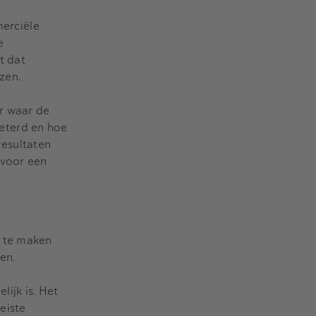
merciële
e
t dat
zen.
er waar de
eterd en hoe
esultaten
 voor een
k te maken
en.
ijk is. Het
eiste