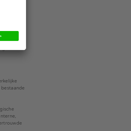
de het
 en
e
eft de
u gaan naar
rkelijke
in bestaande
egische
interne,
vertrouwde