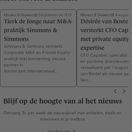
Movers & Shakers
Movers & Shakers
Eergisteren om 13:13
4 augustu
Tjerk de Jonge naar M&A-
Désirée van Boxtel
praktijk Simmons &
versterkt CFO Capa
Simmons
met private equity-
Simmons & Simmons versterkt
expertise
Corporate M&A en Private Equity-
CFO Capabel, specialist in
praktijk met benoeming nieuwe
en parttime directievoerin
partner in
verwelkomt per 1 augustus
Amsterdam.Internationaal…
van Boxtel als nieuwe part
Van…
Blijf op de hoogte van al het nieuws
Ontvang 3x per week de nieuwsbrief met artikelen, deals en
interviews in je mailbox
Inschrijven