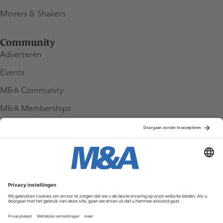
Movers & Shakers
Community
Adverteren
Events
M&A Community
M&A Memberships
League Tables
M&A Magazine
Partners
Service & Contact
Contact
FAQ