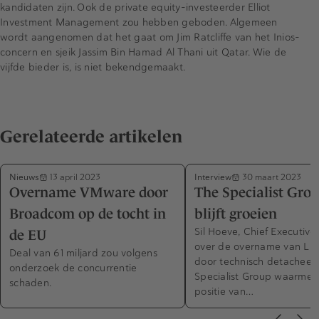
kandidaten zijn. Ook de private equity-investeerder Elliot
Investment Management zou hebben geboden. Algemeen
wordt aangenomen dat het gaat om Jim Ratcliffe van het Inios-
concern en sjeik Jassim Bin Hamad Al Thani uit Qatar. Wie de
vijfde bieder is, is niet bekendgemaakt.
Gerelateerde artikelen
Nieuws
Interview
13 april 2023
30 maart 2023
Overname VMware door
The Specialist Gro
Broadcom op de tocht in
blijft groeien
Sil Hoeve, Chief Executive 
de EU
over de overname van Lit
Deal van 61 miljard zou volgens
door technisch detacheer
onderzoek de concurrentie
Specialist Group waarmee
schaden.
positie van…