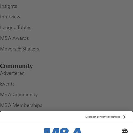
Insights
Interview
League Tables
M&A Awards
Movers & Shakers
Community
Adverteren
Events
M&A Community
M&A Memberships
League Tables
M&A Magazine