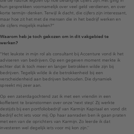
die de nadruk legden op hoe belangrijk cijfers zijn. Het ging in
hun gesprekken voornamelijk over veel geld verdienen, en over
korte termijn-denken. Terwijl ik dacht, die cijfers zijn interessant,
maar hoe zit het met de mensen die in het bedrijf werken en
de cijfers mogelijk maken?''
Waarom heb je toch gekozen om in dit vakgebied te
werken?
''Het leukste in mijn rol als consultant bij Accenture vond ik het
adviseren van bedrijven. Op een gegeven moment merkte ik
echter dat ik toch meer en langer betrokken wilde zijn bij
bedrijven. Tegelijk wilde ik de betrokkenheid bij een
verscheidenheid aan bedrijven behouden. Die dynamiek
spreekt mij zeer aan.
Op een zaterdagochtend zat ik met een vriendin in een
koffietent te brainstormen over onze 'next step'. Zij werkte
destijds bij een portfoliobedrijf van Karmijn Kapitaal en vond dit
bedrijf echt iets voor mij. Op haar aanraden ben ik gaan praten
met een van de oprichters van Karmijn. Zo leerde ik dat
investeren wel degelijk iets voor mij kon zijn.’’