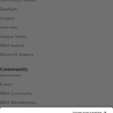
Community Nieuws
Dealflash
Insights
Interview
League Tables
M&A Awards
Movers & Shakers
Community
Adverteren
Events
M&A Community
M&A Memberships
League Tables