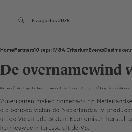
6 augustus 2026
Home
Partners
10 sept: M&A Criterium
Events
Dealmaker.n
De overnamewind wa
Nieuws
Strategische Investeringen & Nationale Veiligheid
Guy Hoeks
4 augu
‘Amerikanen maken comeback op Nederlandse o
die periode vielen de Nederlandse tv-produce
uit de Verenigde Staten. Economisch herstel,
hernieuwde interesse uit de VS.