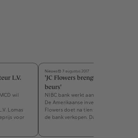
Nieuws
3 augustus 2017
eur L.V.
'JC Flowers brengt NIBC naar de
beurs'
IMCD wil
NIBC bank werkt aan een beursgang.
De Amerikaanse investeerder JC
L.V. Lomas
Flowers doet na tien weer een poging
prijs voor
de bank verkopen. Dat meldt Het…