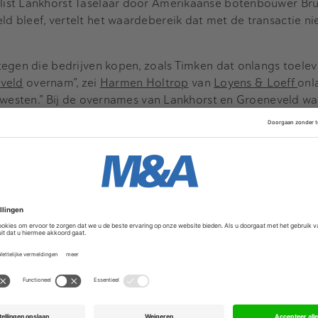
ist Lankhorst Taselaar door Amerikaanse botenbouwer Bru
 bleef, vertelt het waardebereik dat met de transactie ni
egen die bedrijven kopen, zoals Timken dat onlangs toelev
veld
overnam”, zei
Harmen Holtrop
van
Loyens & Loeff
onl
 westen.” Bij de overnames van Lankhorst en Groeneveld wa
ropese private-equityhuizen uitkijken naar de komst van A
 we onder andere de verkoop door investeerders Gimv, Dra
an Greenpeak Technologies aan Qorvo Inc. begeleid, de o
Holland, de overname door RPM International Inc. van SPS 
erder Aurelius van Getronics aan een Braziliaans-Amerikaa