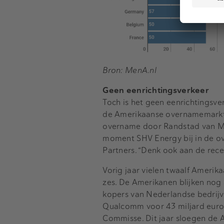
Bron: MenA.nl
Geen eenrichtingsverkeer
Toch is het geen eenrichtingsve
de Amerikaanse overnamemarkt”,
overname door Randstad van Mo
moment SHV Energy bij in de o
Partners. “Denk ook aan de rec
Vorig jaar vielen twaalf Amerika
zes. De Amerikanen blijken nog
kopers van Nederlandse bedrijv
Qualcomm voor 43 miljard eur
Commisse. Dit jaar sloegen de