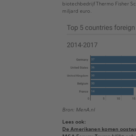
biotechbedrijf Thermo Fisher Sc
miljard euro.
Bron: MenA.nl
Lees ook:
De Amerikanen komen oostwaa