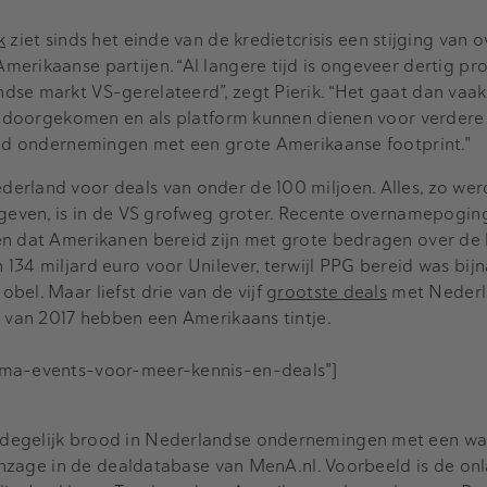
k
ziet sinds het einde van de kredietcrisis een stijging van
erikaanse partijen. “Al langere tijd is ongeveer dertig pr
dse markt VS-gerelateerd”, zegt Pierik. “Het gaat dan vaa
ijn doorgekomen en als platform kunnen dienen voor verder
eeld ondernemingen met een grote Amerikaanse footprint."
erland voor deals van onder de 100 miljoen. Alles, zo werd
gegeven, is in de VS grofweg groter. Recente overnamepogin
en dat Amerikanen bereid zijn met grote bedragen over de 
134 miljard euro voor Unilever, terwijl PPG bereid was bijn
bel. Maar liefst drie van de vijf
grootste deals
met Nederl
t van 2017 hebben een Amerikaans tintje.
-ma-events-voor-meer-kennis-en-deals"]
degelijk brood in Nederlandse ondernemingen met een wa
t inzage in de dealdatabase van MenA.nl. Voorbeeld is de on