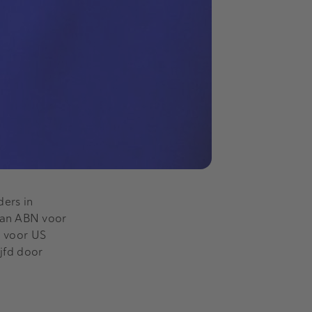
ders in
van ABN voor
n voor US
jfd door