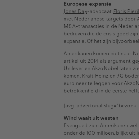
Europese expansie
Jones Day
-advocaat
Floris Pieri
met Nederlandse targets door Am
M&A-transacties in de Nederlan
bedrijven die de crisis goed z
expansie. Of het zijn bijvoorb
Amerikanen komen niet naar Ned
artikel uit 2014 als argument 
Unilever en AkzoNobel laten zi
komen. Kraft Heinz en 3G boden 
euro neer te leggen voor AkzoNo
betrokkenheid in de eerste helf
[avg-advertorial slug="bezoek
Wind waait uit westen
Evengoed zien Amerikanen wel 
onder de 100 miljoen, blijkt ui