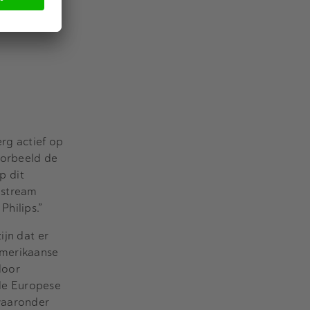
rg actief op
oorbeeld de
p dit
dstream
hilips.”
ijn dat er
Amerikaanse
door
de Europese
waaronder