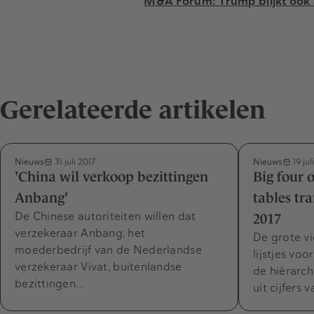
M&A Forum: Trump blijkt ook 
Gerelateerde artikelen
Nieuws
Nieuws
31 juli 2017
19 jul
'China wil verkoop bezittingen
Big four 
Anbang'
tables tr
De Chinese autoriteiten willen dat
2017
verzekeraar Anbang, het
De grote vi
moederbedrijf van de Nederlandse
lijstjes vo
verzekeraar Vivat, buitenlandse
de hiërarch
bezittingen…
uit cijfers 