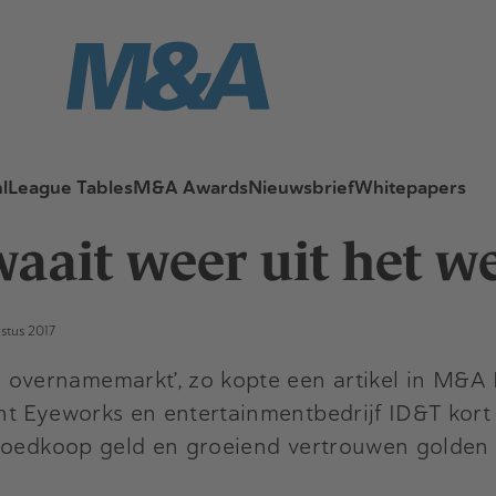
l
League Tables
M&A Awards
Nieuwsbrief
Whitepapers
ait weer uit het w
stus 2017
vernamemarkt’, zo kopte een artikel in M&A M
nt Eyeworks en entertainmentbedrijf ID&T kort
 goedkoop geld en groeiend vertrouwen golden 