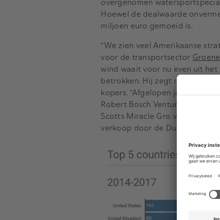
overgenomen watersportspecial
Hoewel de dealwaarde onvermeld
miljoen euro gemoeid is.
“We zien veel Amerikaanse strat
voor de transportsector
Groene
wind waait voor nu even uit het
betrokken. Hij zegt dat ook Eu
kopers. “Afgelopen jaar hebben
Robert Bosch Venture Capital v
Scotts Miracle Gro van Gavita 
verkoop door de Duitse investe