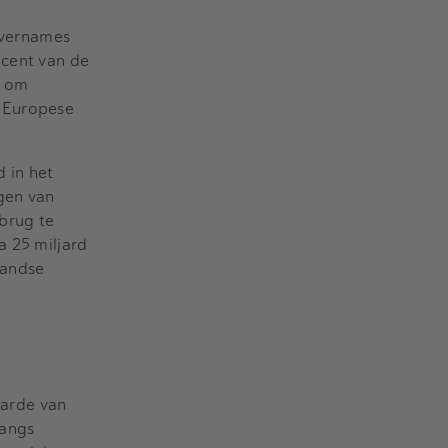
 overnames
ocent van de
k om
e Europese
 in het
gen van
brug te
a 25 miljard
andse
arde van
langs