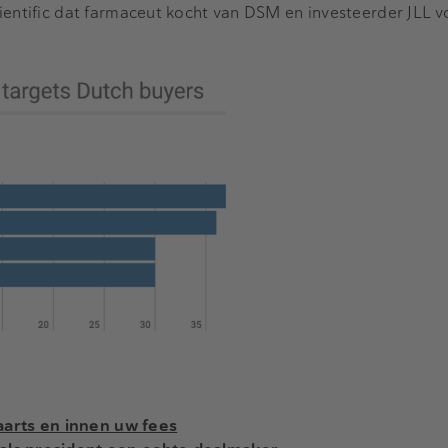
ientific dat farmaceut kocht van DSM en investeerder JLL v
rts en innen uw fees