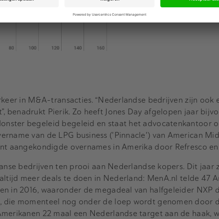
rkeer in M&A-transacties. “Nederlandse bedrijven zijn ook e
 benadrukt Pierik. Zo heeft Jones Day afgelopen jaar bijv
nster begeleid begeleid en staat het advocatenkantoor o
vername van de LPG business ('Pinnacle') van American Mi
ent aangekondigde overnames in Amerika door Refresco en P
anse bedrijven ten prooi aan Nederlandse kopers. Dit jaar z
 altijd meer deals te doen in Nederland: MenA.nl telde 47 
en in 2016, waaronder de megadeal van halfgeleider NXP 
o, die momenteel nog onder de loep wordt genomen door 
 Amerikanen 22 maal een Nederlandse target aan de haak, 