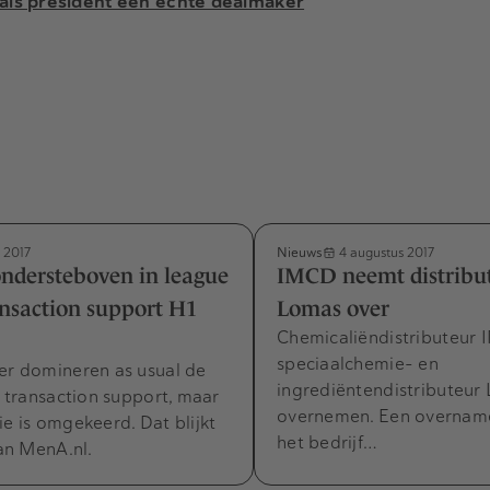
als president een echte dealmaker
Nieuws
i 2017
4 augustus 2017
ondersteboven in league
IMCD neemt distribut
ansaction support H1
Lomas over
Chemicaliëndistributeur 
speciaalchemie- en
er domineren as usual de
ingrediëntendistributeur 
or transaction support, maar
overnemen. Een overname
ie is omgekeerd. Dat blijkt
het bedrijf…
van MenA.nl.