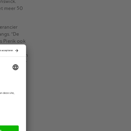
nswick.
et meer 50
erancier
angs. “De
s Pierik ook
merikaanse
per Esprit en
vername door
groep en de
nse koper.