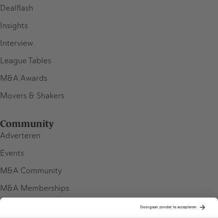
Dealflash
Insights
Interview
League Tables
M&A Awards
Movers & Shakers
Community
Adverteren
Events
M&A Community
M&A Memberships
League Tables