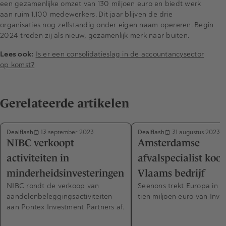
een gezamenlijke omzet van 130 miljoen euro en biedt werk
aan ruim 1.100 medewerkers. Dit jaar blijven de drie
organisaties nog zelfstandig onder eigen naam opereren. Begin
2024 treden zij als nieuw, gezamenlijk merk naar buiten.
Lees ook:
Is er een consolidatieslag in de accountancysector
op komst?
Gerelateerde artikelen
Dealflash
Dealflash
13 september 2023
31 augustus 2023
NIBC verkoopt
Amsterdamse
activiteiten in
afvalspecialist koo
minderheidsinvesteringen
Vlaams bedrijf
NIBC rondt de verkoop van
Seenons trekt Europa in d
aandelenbeleggingsactiviteiten
tien miljoen euro van Inve
aan Pontex Investment Partners af.