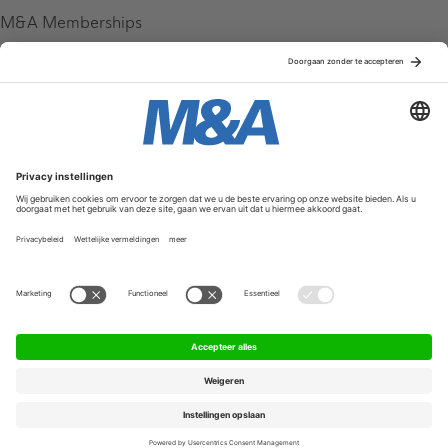
M&A Memberships
League Tables
M&A Magazine
Partners
Service & Contact
Contact
FAQ
Werken bij ons
Privacy Policy
Algemene Voorwaarden
Privacyinstellingen
© 2026 M&A