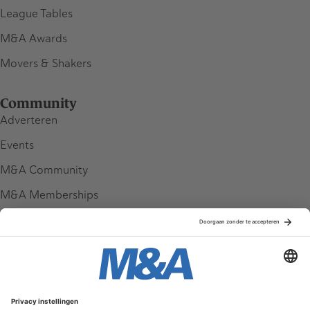
League Tables
M&A Awards
Movers & Shakers
Community
Adverteren
Events
M&A Community
M&A Memberships
League Tables
M&A Magazine
Partners
Service & Contact