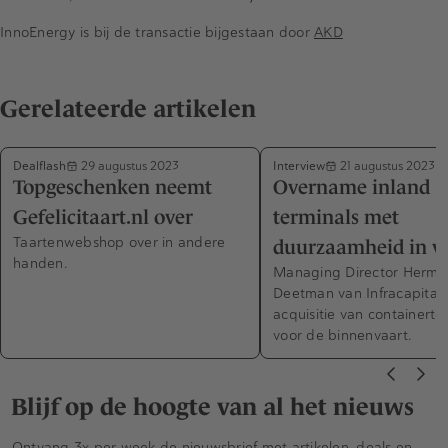
InnoEnergy is bij de transactie bijgestaan door
AKD
Gerelateerde artikelen
Dealflash
Interview
29 augustus 2023
21 augustus 2023
Topgeschenken neemt
Overname inland
Gefelicitaart.nl over
terminals met
Taartenwebshop over in andere
duurzaamheid in vi
handen.
Managing Director Herma
Deetman van Infracapital 
acquisitie van containerte
voor de binnenvaart.
Blijf op de hoogte van al het nieuws
Ontvang 3x per week de nieuwsbrief met artikelen, deals en