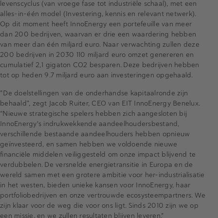
levenscyclus (van vroege fase tot industriële schaal), met een
alles-in-één model (Investering, kennis en relevant netwerk).
Op dit moment heeft InnoEnergy een portefeuille van meer
dan 200 bedrijven, waarvan er drie een waardering hebben
van meer dan één miljard euro. Naar verwachting zullen deze
200 bedrijven in 2030 110 miljard euro omzet genereren en
cumulatief 2,1 gigaton CO2 besparen. Deze bedrijven hebben
tot op heden 9.7 miljard euro aan investeringen opgehaald.
"De doelstellingen van de onderhandse kapitaalronde zijn
behaald”, zegt Jacob Ruiter, CEO van EIT InnoEnergy Benelux.
“Nieuwe strategische spelers hebben zich aangesloten bij
InnoEnergy's indrukwekkende aandeelhoudersbestand,
verschillende bestaande aandeelhouders hebben opnieuw
geïnvesteerd, en samen hebben we voldoende nieuwe
financiële middelen veiliggesteld om onze impact blijvend te
verdubbelen. De versnelde energietransitie in Europa en de
wereld samen met een grotere ambitie voor her-industrialisatie
in het westen, bieden unieke kansen voor InnoEnergy, haar
portfoliobedrijven en onze vertrouwde ecosysteempartners. We
zijn klaar voor de weg die voor ons ligt. Sinds 2010 zijn we op
een missie, en we zullen resultaten blijven leveren."