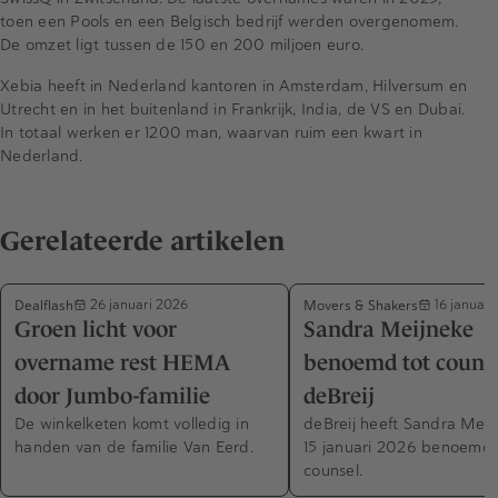
toen een Pools en een Belgisch bedrijf werden overgenomem.
De omzet ligt tussen de 150 en 200 miljoen euro.
Xebia heeft in Nederland kantoren in Amsterdam, Hilversum en
Utrecht en in het buitenland in Frankrijk, India, de VS en Dubai.
In totaal werken er 1200 man, waarvan ruim een kwart in
Nederland.
Gerelateerde artikelen
Dealflash
Movers & Shakers
26 januari 2026
16 januari
Groen licht voor
Sandra Meijneke
overname rest HEMA
benoemd tot counse
door Jumbo-familie
deBreij
De winkelketen komt volledig in
deBreij heeft Sandra Meij
handen van de familie Van Eerd.
15 januari 2026 benoemd 
counsel.