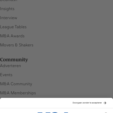
Insights
Interview
League Tables
M&A Awards
Movers & Shakers
Community
Adverteren
Events
M&A Community
M&A Memberships
League Tables
M&A Magazine