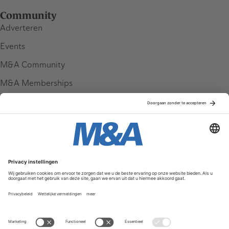
Community
Adverteren
Events
M&A Community
M&A Memberships
League Tables
M&A Magazine
Partners
Service & Contact
Contact
FAQ
Werken bij ons